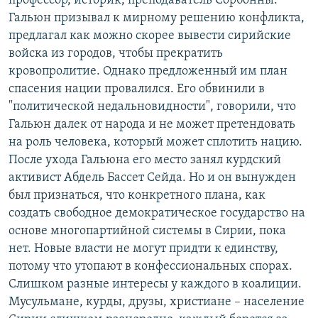
профессор, историк, преподаватель Сорбонны.
Гальюн призывал к мирному решению конфликта,
предлагал как можно скорее вывести сирийские
войска из городов, чтобы прекратить
кровопролитие. Однако предложенный им план
спасения нации провалился. Его обвинили в
"политической недальновидности", говорили, что
Гальюн далек от народа и не может претендовать
на роль человека, который может сплотить нацию.
После ухода Гальюна его место занял курдский
активист Абдель Бассет Сейда. Но и он вынужден
был признаться, что конкретного плана, как
создать свободное демократическое государство на
основе многопартийной системы в Сирии, пока
нет. Новые власти не могут придти к единству,
потому что утопают в конфессиональных спорах.
Слишком разные интересы у каждого в коалиции.
Мусульмане, курды, друзы, христиане – население