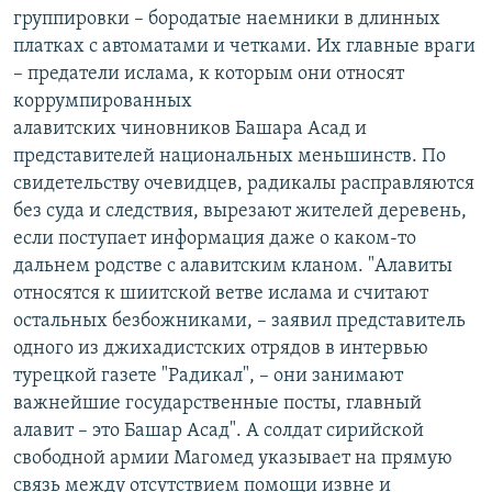
группировки – бородатые наемники в длинных
платках с автоматами и четками. Их главные враги
– предатели ислама, к которым они относят
коррумпированных
алавитских чиновников Башара Асад и
представителей национальных меньшинств. По
свидетельству очевидцев, радикалы расправляются
без суда и следствия, вырезают жителей деревень,
если поступает информация даже о каком-то
дальнем родстве с алавитским кланом. "Алавиты
относятся к шиитской ветве ислама и считают
остальных безбожниками, – заявил представитель
одного из джихадистских отрядов в интервью
турецкой газете "Радикал", – они занимают
важнейшие государственные посты, главный
алавит – это Башар Асад". А солдат сирийской
свободной армии Магомед указывает на прямую
связь между отсутствием помощи извне и