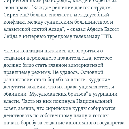
Сирии слишком разнородно, каждый борется за
свои права. "Каждое решение дается с трудом.
Сирия ещё больше сползает в междоусобный
конфликт между суннитским большинством и
алавитской сектой Асада", – сказал Абдель Бассет
Сейда в интервью турецкому телеканалу НТВ.
Члены коалиции пытались договориться о
создании переходного правительства, которое
должно было стать главной альтернативой
правящему режиму. Не удалось. Основной
разногласий стала борьба за власть. Курдские
депутаты заявили, что их права ущемляются, и
обвинили "Мусульманских братьев" в узурпации
власти. Часть из них покинула Национальный
совет, заявив, что сирийские курды собираются
действовать по собственному плану и готовы
начать борьбу за создание автономного государства