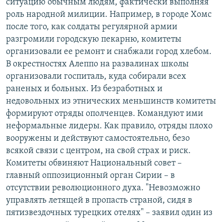
ситуацию обычным людям, фактически выполняя
роль народной милиции. Например, в городе Хомс
после того, как солдаты регулярной армии
разгромили городскую пекарню, комитеты
организовали ее ремонт и снабжали город хлебом.
В окрестностях Алеппо на развалинах школы
организовали госпиталь, куда собирали всех
раненых и больных. Из безработных и
недовольных из этнических меньшинств комитеты
формируют отряды ополченцев. Командуют ими
неформальные лидеры. Как правило, отряды плохо
вооружены и действуют самостоятельно, безо
всякой связи с центром, на свой страх и риск.
Комитеты обвиняют Национальный совет –
главный оппозиционный орган Сирии – в
отсутствии революционного духа. "Невозможно
управлять летящей в пропасть страной, сидя в
пятизвездочных турецких отелях" – заявил один из