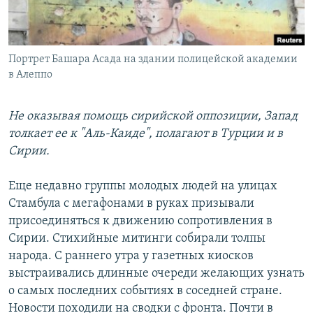
Հայերեն
English
Портрет Башара Асада на здании полицейской академии
Русский
в Алеппо
Все сайты Радио Азатутюн
Не оказывая помощь сирийской оппозиции, Запад
толкает ее к "Аль-Каиде", полагают в Турции и в
Сирии.
Еще недавно группы молодых людей на улицах
Стамбула с мегафонами в руках призывали
присоединяться к движению сопротивления в
Сирии. Стихийные митинги собирали толпы
народа. С раннего утра у газетных киосков
выстраивались длинные очереди желающих узнать
о самых последних событиях в соседней стране.
Новости походили на сводки с фронта. Почти в