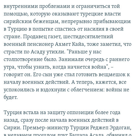
внутренними проблемами и ограничиться той
помощью, которую оказывают турецкие власти
сирийским беженцам, непрерывно прибывающим
в Турцию в попытке спастись от насилия в своей
стране. Продавец газет, шестидесятилетний
военный пенсионер Ахмет Кайа, тоже заметил, что
страсти по Асаду утихли. "Раньше у нас
столпотворение было. Занимали очередь с раннего
утра, чтобы узнать, когда начнется война", –
говорит он. Его сын уже стал готовить вещмешок к
началу военных действий. А теперь, кажется, все
успокоились и вздохнули с облегчением: войны не
будет.
Турция встала на защиту оппозиции более года
назад, сразу после начала военных действий в
Сирии. Премьер-министр Турции Реджеп Эрдоган,
в недавнем прошлом друг Башара Асада, обвинил о