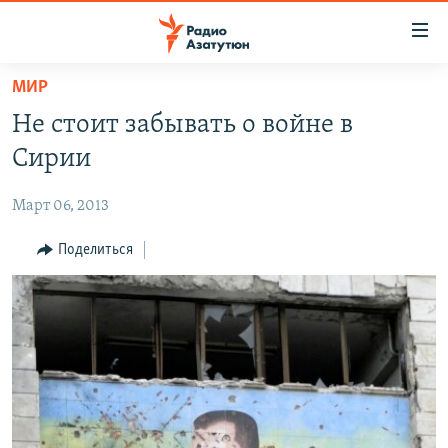
Ссылки
доступа
Перейти
МИР
к
ГЛАВНАЯ
Не стоит забывать о войне в
основному
НОВОСТИ
содержанию
Сирии
ПОЛИТИКА
Перейти
к
Март 06, 2013
ОБЩЕСТВО
основной
ЭКОНОМИКА
Поделиться
навигации
Перейти
РЕГИОН
к
НАГОРНЫЙ КАРАБАХ
поиску
КУЛЬТУРА
СПОРТ
АРХИВ