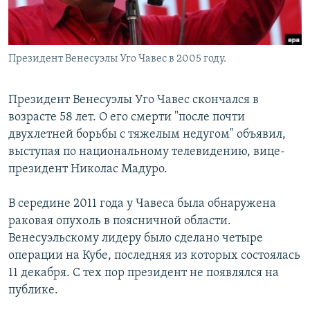
Հայերեն
English
Президент Венесуэлы Уго Чавес в 2005 году.
Русский
Президент Венесуэлы Уго Чавес скончался в
Все сайты Радио Азатутюн
возрасте 58 лет. О его смерти "после почти
двухлетней борьбы с тяжелым недугом" объявил,
выступая по национальному телевидению, вице-
президент Николас Мадуро.
В середине 2011 года у Чавеса была обнаружена
раковая опухоль в поясничной области.
Венесуэльскому лидеру было сделано четыре
операции на Кубе, последняя из которых состоялась
11 декабря. С тех пор президент не появлялся на
публике.