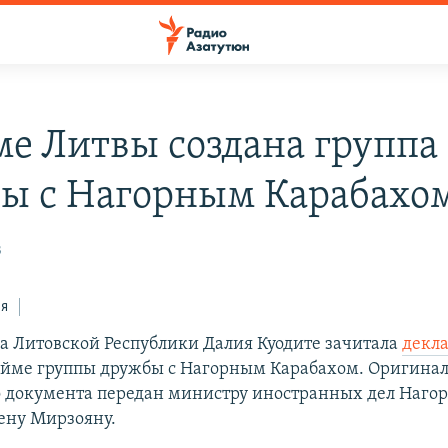
ме Литвы создана группа
ы с Нагорным Карабахо
3
ся
а Литовской Республики Далия Куодите зачитала
декл
ейме группы дружбы с Нагорным Карабахом. Оригина
 документа передан министру иностранных дел Наго
ену Мирзояну.