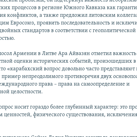
бахской проблемы, он подчеркнул важность необратим
ких процессов в регионе Южного Кавказа как гарант
ия конфликтов, а также предложил литовским коллега
им Евросоюз, проявить последовательность и исключ
войных стандартов в соответствии с геополитической
остью.
 посол Армении в Литве Ара Айвазян отметил важност
стной оценки исторических событий, произошедших в
что «карабахский вопрос довольно часто представляют 
 пример непреодолимого противоречия двух основоп
ждународного права – права на самоопределение и
ной целостности.
опрос носит гораздо более глубинный характер: это пр
м ценностей, физического существования, исключени