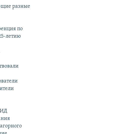
яющие разные
ренция по
25-летию
.
твовали
ователи
вители
МИД
ания
агорного
ние