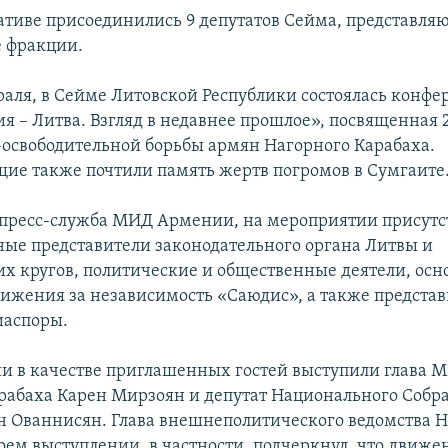
ативе присоединились 9 депутатов Сейма, представл
 фракции.
враля, в Сейме Литовской Республики состоялась конфе
я – Литва. Взгляд в недавнее прошлое», посвященная 
освободительной борьбы армян Нагорного Карабаха.
ие также почтили память жертв погромов в Сумгаите
 пресс-служба МИД Армении, на мероприятии присутс
ые представители законодательного органа Литвы и
х кругов, политические и общественные деятели, осн
вижения за независимость «Саюдис», а также предста
иаспоры.
и в качестве приглашенных гостей выступили глава 
рабаха Карен Мирзоян и депутат Национального Собр
 Ованнисян. Глава внешнеполитического ведомства Н
воем выступлении, в частности, подчеркнул, что движе