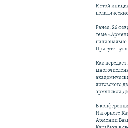
К этой иници
политические
Ранее, 26 фе
теме «Армени
национально-
Присутствующ
Как передает
многочисленн
академически
литовского д
армянской Д
В конференци
Нагорного Ка
Армении Ваан
Карабаха в с