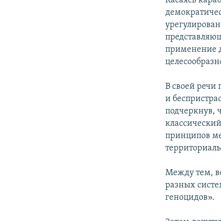
Касаясь кара
демократичес
урегулирован
представляющ
применение д
целесообразн
В своей речи
и беспристра
подчеркнув, 
классический
принципов ме
территориаль
Между тем, в
разных систе
геноцидов».