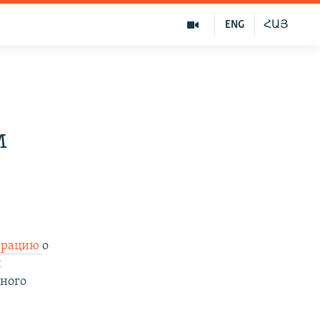
ENG
ՀԱՅ
м
арацию
о
л
рного