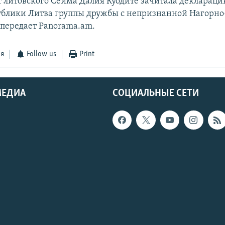
т литовского Сейма Далия Куодите зачитала деклараци
ублики Литва группы дружбы с непризнанной Нагорно
 передает Panorama.am.
ся
Follow us
Print
МЕДИА
СОЦИАЛЬНЫЕ СЕТИ