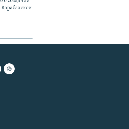
ю о создании
-Карабахской