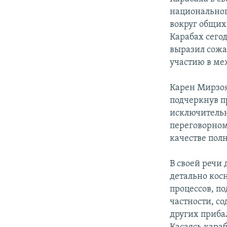
национальног
вокруг общих
Карабах сего
выразил сожал
участию в ме
Карен Мирзоя
подчеркнув п
исключительн
переговорном
качестве пол
В своей речи
детально кос
процессов, п
частности, с
других приба