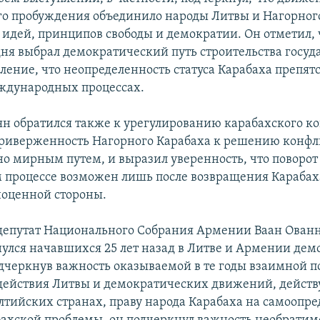
о пробуждения объединило народы Литвы и Нагорног
 идей, принципов свободы и демократии. Он отметил,
дня выбрал демократический путь строительства госуда
ение, что неопределенность статуса Карабаха препятс
ждународных процессах.
н обратился также к урегулированию карабахского к
риверженность Нагорного Карабаха к решению конфл
о мирным путем, и выразил уверенность, что поворот
 процессе возможен лишь после возвращения Карабаха
ноценной стороны.
 депутат Национального Собрания Армении Ваан Ован
нулся начавшихся 25 лет назад в Литве и Армении де
одчеркнув важность оказываемой в те годы взаимной п
одействия Литвы и демократических движений, дейст
лтийских странах, праву народа Карабаха на самоопре