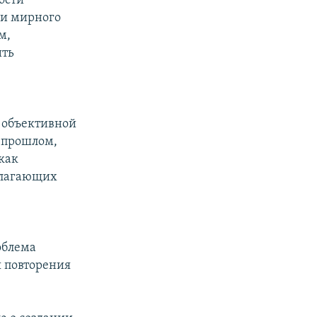
ости
ии мирного
м,
ить
ь объективной
 прошлом,
как
олагающих
облема
я повторения