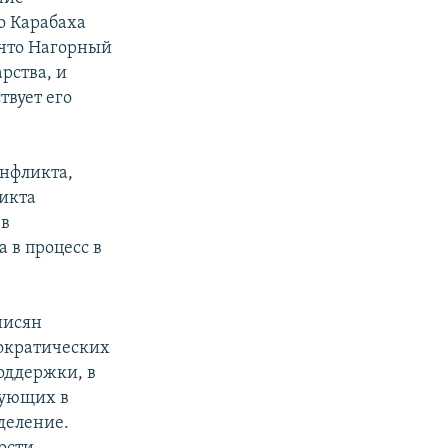
о Карабаха
 что Нагорный
рства, и
твует его
онфликта,
икта
 в
 в процесс в
нисян
мократических
оддержки, в
вующих в
деление.