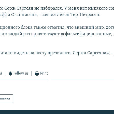
то Серж Саргсян не избирался. У меня нет никакого со
Раффи Ованнисян», - заявил Левон Тер-Петросян.
ционного блока также отметил, что внешний мир, хотя
но каждый раз приветствуют «сфальсифицированные,
итают видеть на посту президента Сержа Саргсяна», 
ся
Follow us
Print
литика