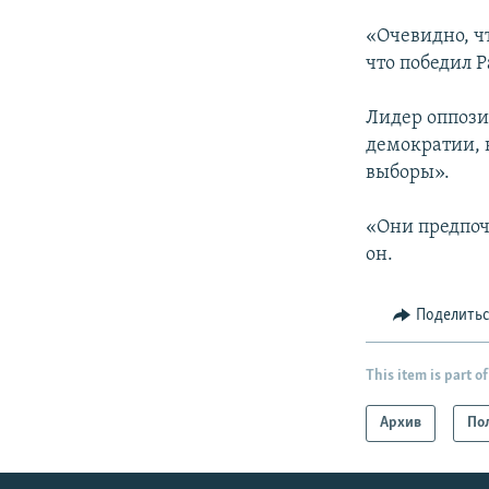
«Очевидно, ч
что победил 
Лидер оппози
демократии, 
выборы».
«Они предпоч
он.
Поделить
This item is part of
Архив
По