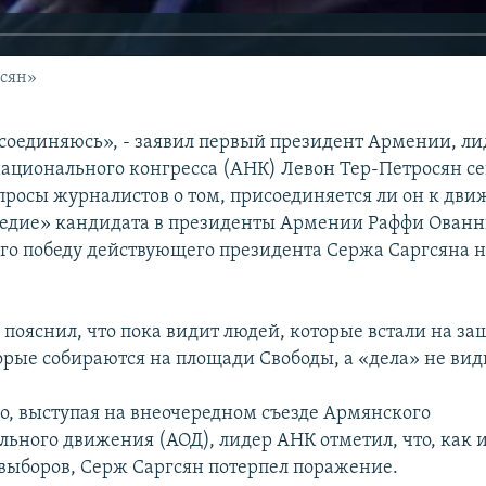
исян»
исоединяюсь», - заявил первый президент Армении, ли
ационального конгресса (АНК) Левон Тер-Петросян се
опросы журналистов о том, присоединяется ли он к дв
едие» кандидата в президенты Армении Раффи Ованн
о победу действующего президента Сержа Саргсяна н
 пояснил, что пока видит людей, которые встали на за
орые собираются на площади Свободы, а «дела» не вид
, выступая на внеочередном съезде Армянского
ьного движения (АОД), лидер АНК отметил, что, как и
ыборов, Серж Саргсян потерпел поражение.