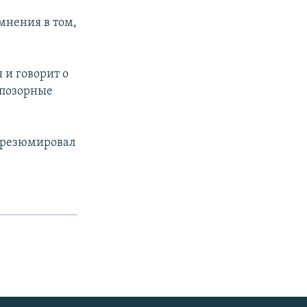
мнения в том,
 и говорит о
 позорные
- резюмировал