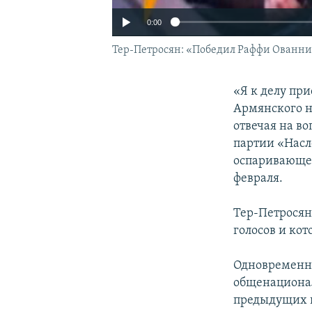
0:00
Тер-Петросян: «Победил Раффи Ованн
«Я к делу пр
Армянского н
отвечая на в
партии «Насл
оспаривающег
февраля.
Тер-Петросян
голосов и кот
Одновременно
общенационал
предыдущих в