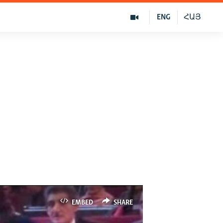
ENG
ՀԱՅ
EMBED
SHARE