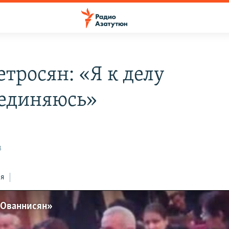
етросян: «Я к делу
единяюсь»
3
ся
 Ованнисян»