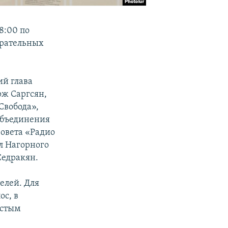
8:00 по
ирательных
ий глава
рж Саргсян,
Свобода»,
объединения
овета «Радио
л Нагорного
Седракян.
елей. Для
ос, в
остым