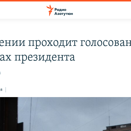
ении проходит голосован
ах президента
3
ся