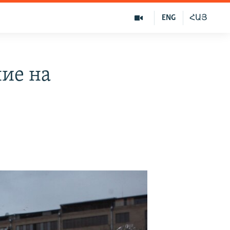
ENG
ՀԱՅ
ие на