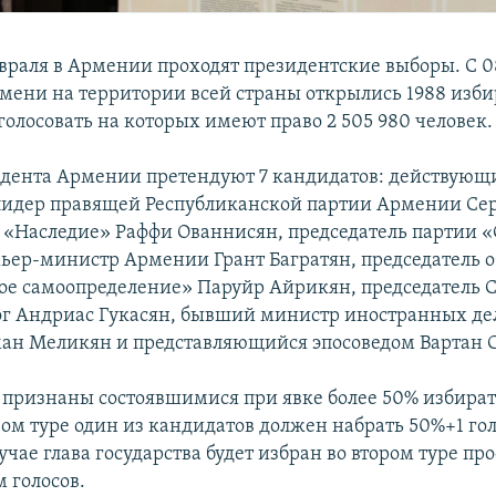
евраля в Армении проходят президентские выборы. С 0
мени на территории всей страны открылись 1988 изб
голосовать на которых имеют право 2 505 980 человек.
идента Армении претендуют 7 кандидатов: действующ
 лидер правящей Республиканской партии Армении Се
 «Наследие» Раффи Ованнисян, председатель партии «
ер-министр Армении Грант Багратян, председатель 
е самоопределение» Паруйр Айрикян, председатель С
ог Андриас Гукасян, бывший министр иностранных де
ан Меликян и представляющийся эпосоведом Вартан 
 признаны состоявшимися при явке более 50% избират
ом туре один из кандидатов должен набрать 50%+1 гол
чае глава государства будет избран во втором туре пр
 голосов.