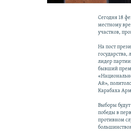
Сегодня 18 ф
местному вре
участков, про
На пост през
государства,
лидер партии
бывший премь
«Национально
Ай», политол
Карабаха Арм
Выборы будут
победы в перв
противном слу
большинством