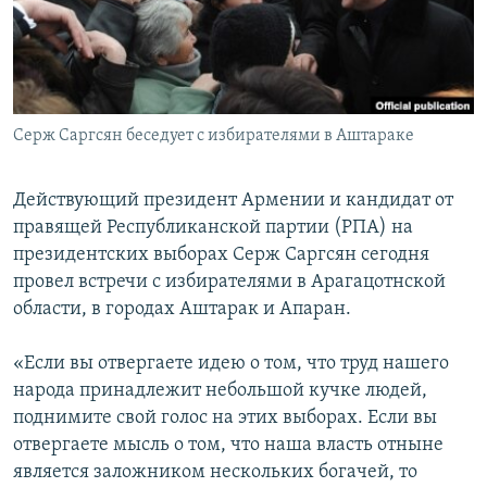
Հայերեն
English
Русский
Серж Саргсян беседует с избирателями в Аштараке
Все сайты Радио Азатутюн
Действующий президент Армении и кандидат от
правящей Республиканской партии (РПА) на
президентских выборах Серж Саргсян сегодня
провел встречи с избирателями в Арагацотнской
области, в городах Аштарак и Апаран.
«Если вы отвергаете идею о том, что труд нашего
народа принадлежит небольшой кучке людей,
поднимите свой голос на этих выборах. Если вы
отвергаете мысль о том, что наша власть отныне
является заложником нескольких богачей, то