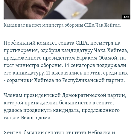
Հայերեն
English
Кандидат на пост министра обороны США Чак Хейгел.
Русский
Профильный комитет сената США, несмотря на
Все сайты Радио Азатутюн
противоречия, одобрил кандидатуру Чака Хейгела,
предложенного президентом Бараком Обамой, на
пост министра обороны. 14 сенаторов поддержали
его кандидатуру, 11 высказались против, среди них
- соратники Хейгела по Республиканской партии.
Членам президентской Демократической партии,
которой принадлежит большинство в сенате,
удалось продвинуть кандидата, предложенного
главой Белого дома.
Хейгел, бывший сенатор от штата Небраска и