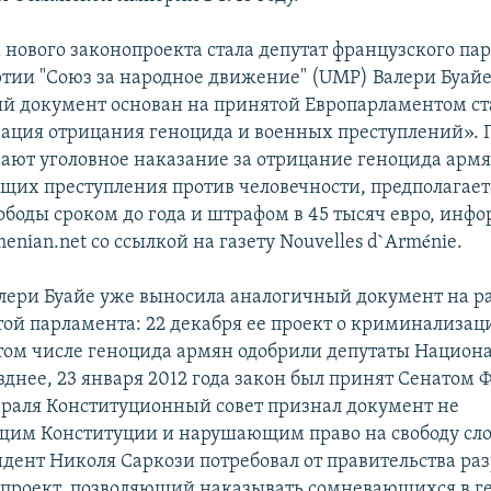
нового законопроекта стала депутат французского па
тии "Союз за народное движение" (UMP) Валери Буайе
й документ основан на принятой Европарламентом ст
ция отрицания геноцида и военных преступлений». 
ают уголовное наказание за отрицание геноцида армян
щих преступления против человечности, предполагает
боды сроком до года и штрафом в 45 тысяч евро, инф
enian.net со ссылкой на газету Nouvelles d`Arménie.
Валери Буайе уже выносила аналогичный документ на 
ой парламента: 22 декабря ее проект о криминализац
 том числе геноцида армян одобрили депутаты Национ
зднее, 23 января 2012 года закон был принят Сенатом 
враля Конституционный совет признал документ не
щим Конституции и нарушающим право на свободу сло
идент Николя Саркози потребовал от правительства раз
проект, позволяющий наказывать сомневающихся в г