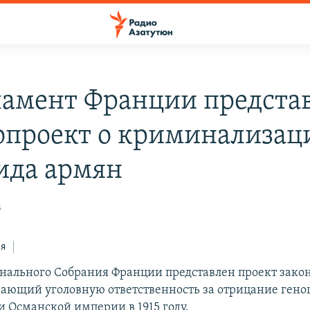
ламент Франции предста
опроект о криминализац
ида армян
3
ся
нального Собрания Франции представлен проект закон
ающий уголовную ответственность за отрицание гено
и Османской империи в 1915 году.