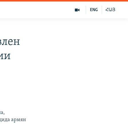
ENG
ՀԱՅ
влен
ии
а,
цида армян