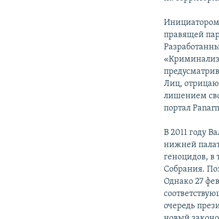
Инициатором 
правящей пар
Разработанны
«Криминализа
предусматрив
Лиц, отрицаю
лишением сво
портал Panarm
В 2011 году 
нижней палат
геноцидов, в
Собрания. По
Однако 27 фе
соответствую
очередь през
новый законо