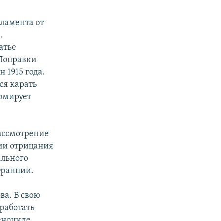
рламента от
.
атье
Поправки
 1915 года.
ся карать
ормирует
рассмотрение
ии отрицания
ального
Франции.
ва. В свою
работать
еноциде