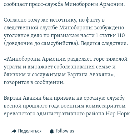
сообщает пресс-служба Минобороны Армении.
Հայերեն
Согласно тому же источнику, по факту в
English
следственной службе Минобороны возбуждено
Русский
уголовное дело по признакам части 1 статьи 110
(доведение до самоубийства). Ведется следствие.
Все сайты Радио Азатутюн
«Минобороны Армении разделяет горе тяжелой
утраты и выражает соболезнования семье и
близким и сослуживцам Вартана Авакяна», -
говорится в сообщении.
Вартан Авакян был призван на срочную службу
весной прошлого года военным комиссариатом
ереванского адмнистративного района Нор Норк.
Поделиться
Follow us