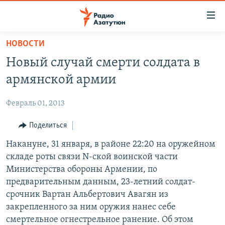
Ссылки
доступа
Перейти
НОВОСТИ
к
ГЛАВНАЯ
Новый случай смерти солдата в
основному
НОВОСТИ
содержанию
армянской армии
ПОЛИТИКА
Перейти
к
Февраль 01, 2013
ОБЩЕСТВО
основной
ЭКОНОМИКА
Поделиться
навигации
Перейти
РЕГИОН
Накануне, 31 января, в районе 22:20 на оружейном
к
складе роты связи N-ской воинской части
НАГОРНЫЙ КАРАБАХ
поиску
Министерства обороны Армении, по
КУЛЬТУРА
предварительным данным, 23-летний солдат-
срочник Вартан Альбертович Авагян из
СПОРТ
закрепленного за ним оружия нанес себе
АРХИВ
смертельное огнестрельное ранение. Об этом