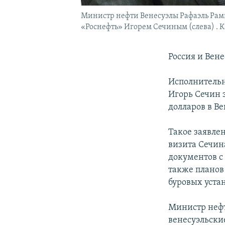
Министр нефти Венесуэлы Рафаэль Рам
«Роснефть» Игорем Сечиным (слева) . Ка
Россия и Вен
Исполнительн
Игорь Сечин 
долларов в В
Такое заявлен
визита Сечин
документов с
также планов
буровых уста
Министр нефт
венесуэльски