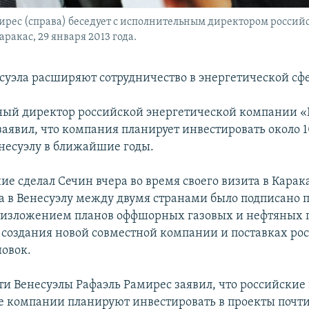
ирес (справа) беседует с исполнительным директором росси
ракас, 29 января 2013 года.
есуэла расширяют сотрудничество в энергетической сф
ый директор российской энергетической компании «
заявил, что компания планирует инвестировать около 
енесуэлу в ближайшие годы.
ие сделал Сечин вчера во время своего визита в Карака
а в Венесуэлу между двумя странами было подписано 
 изложением планов оффшорных газовых и нефтяных п
 создания новой совместной компании и поставках ро
новок.
и Венесуэлы Рафаэль Рамирес заявил, что российские
е компании планируют инвестировать в проекты почти