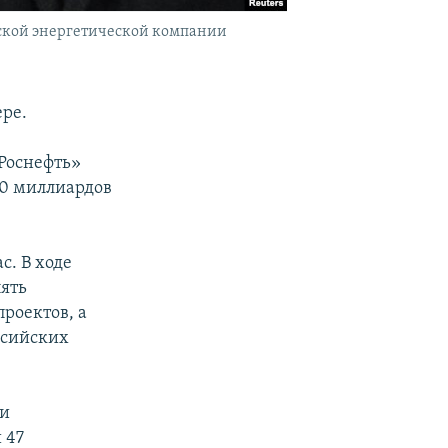
йской энергетической компании
ере.
Роснефть»
10 миллиардов
с. В ходе
пять
роектов, а
ссийских
 и
 47