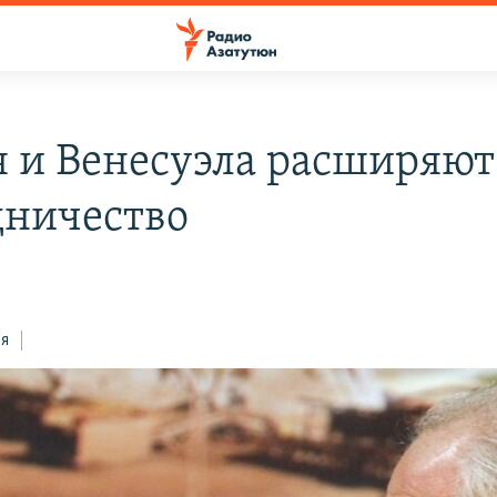
я и Венесуэла расширяют
дничество
ся