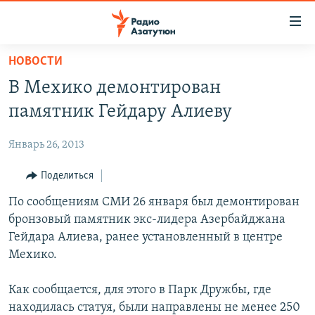
Ссылки
доступа
Перейти
НОВОСТИ
к
ГЛАВНАЯ
В Мехико демонтирован
основному
НОВОСТИ
содержанию
памятник Гейдару Алиеву
ПОЛИТИКА
Перейти
к
Январь 26, 2013
ОБЩЕСТВО
основной
ЭКОНОМИКА
Поделиться
навигации
Перейти
РЕГИОН
По сообщениям СМИ 26 января был демонтирован
к
бронзовый памятник экс-лидера Азербайджана
НАГОРНЫЙ КАРАБАХ
поиску
Гейдара Алиева, ранее установленный в центре
КУЛЬТУРА
Мехико.
СПОРТ
Как сообщается, для этого в Парк Дружбы, где
АРХИВ
находилась статуя, были направлены не менее 250