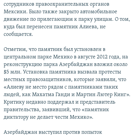
сотрудников правоохранительных органов
Հայերեն
Мексики. Было также закрыто автомобильное
движение по прилегающим к парку улицам. О том,
English
куда был перенесен памятник Алиева, не
Русский
сообщается.
Отметим, что памятник был установлен в
Все сайты Радио Азатутюн
центральном парке Мехико в августе 2012 года, на
реконструкцию парка Азербайджан вложил около
$5 млн. Установка памятника вызвала протесты
местных правозащитников, которые заявили, что
«Алиеву не место рядом с памятниками таких
людей, как Махатма Ганди и Мартин Лютер Кинг».
Критику недавно поддержал и представитель
правительства, заявивший, что «памятник
диктатору не делает чести Мехико».
Азербайджан выступил против попыток