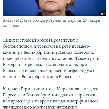
Հայերեն
English
Ангела Меркель, канцлер Германии. Берлин, 23 января
Русский
2013 года.
Все сайты Радио Азатутюн
Лидеры стран Евросоюза реагируют с
беспокойством и тревогой на речь премьер-
министра Великобритании Дэвида Кэмерона,
произнесенную сегодня в Лондоне. В своей речи
Кэмерон потребовал радикальных реформ в
Евросоюзе и пообещал провести референдум о
членстве Великобратании в Евросоюзе.
Канцлер Германии Ангела Меркель заявила, что
Евросоюз и Великобритания должны придти к
компромиссу, в то время как министр финансов
Франции Пьер Московичи напомнил