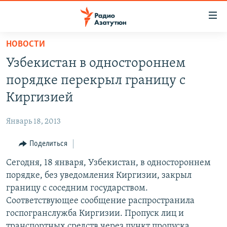
Ссылки
доступа
Перейти
НОВОСТИ
к
ГЛАВНАЯ
Узбекистан в одностороннем
основному
НОВОСТИ
содержанию
порядке перекрыл границу с
ПОЛИТИКА
Перейти
Киргизией
к
ОБЩЕСТВО
основной
Январь 18, 2013
ЭКОНОМИКА
навигации
Перейти
Поделиться
РЕГИОН
к
Сегодня, 18 января, Узбекистан, в одностороннем
НАГОРНЫЙ КАРАБАХ
поиску
порядке, без уведомления Киргизии, закрыл
КУЛЬТУРА
границу с соседним государством.
СПОРТ
Соответствующее сообщение распространила
госпогранслужба Киргизии. Пропуск лиц и
АРХИВ
транспортных средств через пункт пропуска