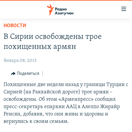
Ссылки
доступа
Перейти
НОВОСТИ
к
ГЛАВНАЯ
В Сирии освобождены трое
основному
НОВОСТИ
содержанию
похищенных армян
ПОЛИТИКА
Перейти
к
Январь 08, 2013
ОБЩЕСТВО
основной
ЭКОНОМИКА
Поделиться
навигации
Перейти
РЕГИОН
Похищенные две недели назад у границы Турции с
к
Сирией (на Раккайской дороге) трое армян –
НАГОРНЫЙ КАРАБАХ
поиску
освобождены. Об этом «Арменпресс» сообщил
КУЛЬТУРА
пресс-секретарь епархии ААЦ в Алеппо Жирайр
Реисян, добавив, что они живы и здоровы и
СПОРТ
вернулись к своим семьям.
АРХИВ