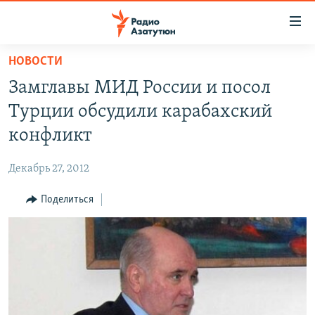
Ссылки
доступа
Перейти
НОВОСТИ
к
ГЛАВНАЯ
Замглавы МИД России и посол
основному
НОВОСТИ
содержанию
Турции обсудили карабахский
ПОЛИТИКА
Перейти
конфликт
к
ОБЩЕСТВО
основной
Декабрь 27, 2012
ЭКОНОМИКА
навигации
Перейти
Поделиться
РЕГИОН
к
НАГОРНЫЙ КАРАБАХ
поиску
КУЛЬТУРА
СПОРТ
АРХИВ