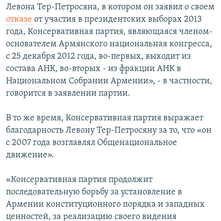
Левона Тер-Петросяна, в котором он заявил о своем
Հայերեն
отказе
от участия в президентских выборах 2013
года, Консервативная партия, являющаяся членом-
English
основателем Армянского национальная конгресса,
Русский
с 25 декабря 2012 года, во-первых, выходит из
состава АНК, во-вторых - из фракции АНК в
Национальном Собрании Армении», - в частности,
Все сайты Радио Азатутюн
говорится в заявлении партии.
В то же время, Консервативная партия выражает
благодарность Левону Тер-Петросяну за то, что «он
с 2007 года возглавлял Общенациональное
движение».
«Консервативная партия продолжит
последовательную борьбу за установление в
Армении конституционного порядка и западных
ценностей, за реализацию своего видения