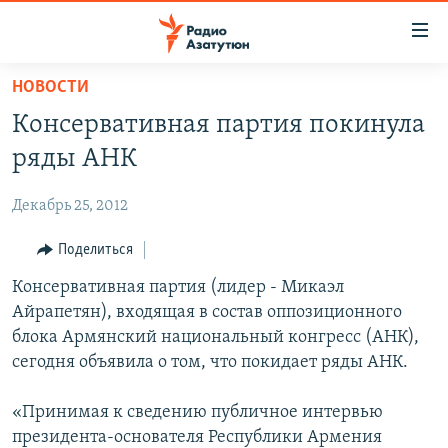
Ссылки
доступа
Перейти
НОВОСТИ
к
ГЛАВНАЯ
Консервативная партия покинула
основному
НОВОСТИ
содержанию
ряды АНК
ПОЛИТИКА
Перейти
к
Декабрь 25, 2012
ОБЩЕСТВО
основной
ЭКОНОМИКА
Поделиться
навигации
Перейти
РЕГИОН
Консервативная партия (лидер - Микаэл
к
Айрапетян), входящая в состав оппозиционного
НАГОРНЫЙ КАРАБАХ
поиску
блока Армянский национальный конгресс (АНК),
КУЛЬТУРА
сегодня объявила о том, что покидает ряды АНК.
СПОРТ
«Принимая к сведению публичное интервью
АРХИВ
президента-основателя Республики Армения