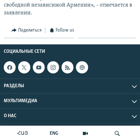
свободной независимой Армении», - отмечается в
заявлении.
Поделиться
Follow us
СОЦИАЛЬНЫЕ СЕТИ
РАЗДЕЛЫ
МУЛЬТИМЕДИА
О НАС
Радио Азатутюн © 2026 RFE/RL, Inc. Все права защищены.
ՀԱՅ
ENG