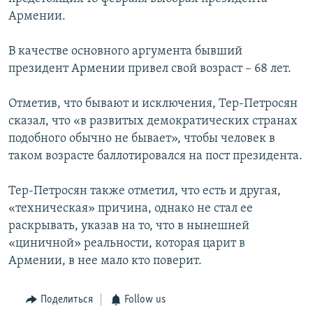
Армении.
Հայերեն
English
В качестве основного аргумента бывший
президент Армении привел свой возраст – 68 лет.
Русский
Отметив, что бывают и исключения, Тер-Петросян
Все сайты Радио Азатутюн
сказал, что «в развитых демократических странах
подобного обычно не бывает», чтобы человек в
таком возрасте баллотировался на пост президента.
Тер-Петросян также отметил, что есть и другая,
«техническая» причина, однако не стал ее
раскрывать, указав на то, что в нынешней
«циничной» реальности, которая царит в
Армении, в нее мало кто поверит.
Поделиться
Follow us