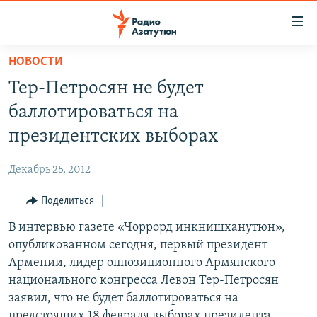
Ссылки
доступа
Перейти
НОВОСТИ
к
ГЛАВНАЯ
Тер-Петросян не будет
основному
НОВОСТИ
содержанию
баллотироваться на
ПОЛИТИКА
Перейти
президентских выборах
к
ОБЩЕСТВО
основной
Декабрь 25, 2012
ЭКОНОМИКА
навигации
Перейти
Поделиться
РЕГИОН
к
В интервью газете «Чоррорд инкнишханутюн»,
НАГОРНЫЙ КАРАБАХ
поиску
опубликованном сегодня, первый президент
КУЛЬТУРА
Армении, лидер оппозиционного Армянского
СПОРТ
национального конгресса Левон Тер-Петросян
заявил, что не будет баллотироваться на
АРХИВ
предстоящих 18 февраля выборах президента