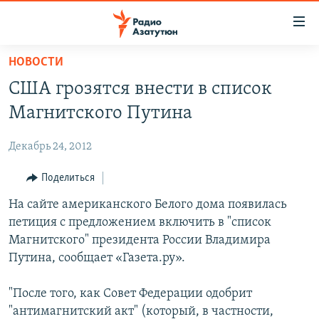
Ссылки
доступа
Перейти
НОВОСТИ
к
ГЛАВНАЯ
США грозятся внести в список
основному
НОВОСТИ
содержанию
Магнитского Путина
ПОЛИТИКА
Перейти
к
Декабрь 24, 2012
ОБЩЕСТВО
основной
ЭКОНОМИКА
Поделиться
навигации
Перейти
РЕГИОН
На сайте американского Белого дома появилась
к
петиция с предложением включить в "список
НАГОРНЫЙ КАРАБАХ
поиску
Магнитского" президента России Владимира
КУЛЬТУРА
Путина, сообщает «Газета.ру».
СПОРТ
"После того, как Совет Федерации одобрит
АРХИВ
"антимагнитский акт" (который, в частности,