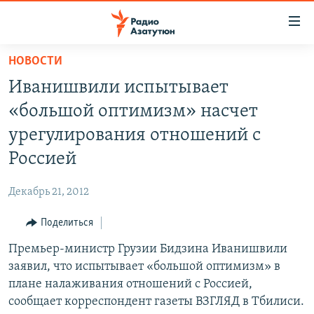
Ссылки
доступа
Перейти
НОВОСТИ
к
ГЛАВНАЯ
Иванишвили испытывает
основному
НОВОСТИ
содержанию
«большой оптимизм» насчет
ПОЛИТИКА
Перейти
урегулирования отношений с
к
ОБЩЕСТВО
Россией
основной
ЭКОНОМИКА
навигации
Декабрь 21, 2012
Перейти
РЕГИОН
к
Поделиться
НАГОРНЫЙ КАРАБАХ
поиску
Премьер-министр Грузии Бидзина Иванишвили
КУЛЬТУРА
заявил, что испытывает «большой оптимизм» в
СПОРТ
плане налаживания отношений с Россией,
сообщает корреспондент газеты ВЗГЛЯД в Тбилиси.
АРХИВ