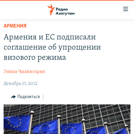
Ссылки
доступа
Перейти
АРМЕНИЯ
к
ГЛАВНАЯ
Армения и ЕС подписали
основному
НОВОСТИ
содержанию
соглашение об упрощении
ПОЛИТИКА
Перейти
визового режима
к
ОБЩЕСТВО
основной
Элина Чилингарян
ЭКОНОМИКА
навигации
Перейти
Декабрь 17, 2012
РЕГИОН
к
НАГОРНЫЙ КАРАБАХ
Поделиться
поиску
КУЛЬТУРА
СПОРТ
АРХИВ