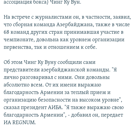
ассоциация бокса) Чинг Ку Вун.
Հայերեն
На встрече с журналистами он, в частности, заявил,
English
что сборная команда Азербайджана, также в числе
68 команд других стран принимавшая участие в
Русский
чемпионате, довольна как уровнем организации
первенства, так и отношением к себе.
Все сайты Радио Азатутюн
Об этом Чинг Ку Вуну сообщили сами
представители азербайджанской команды. "Я
лично разговаривал с ними. Они довольны
абсолютно всем. От их имени выражаю
благодарность Армении за теплый прием и
организацию безопасности на высоком уровне",
сказал президент АИБА. "Я также выражаю свою
благодарность Армении", - добавил он, передает
ИА REGNUM.