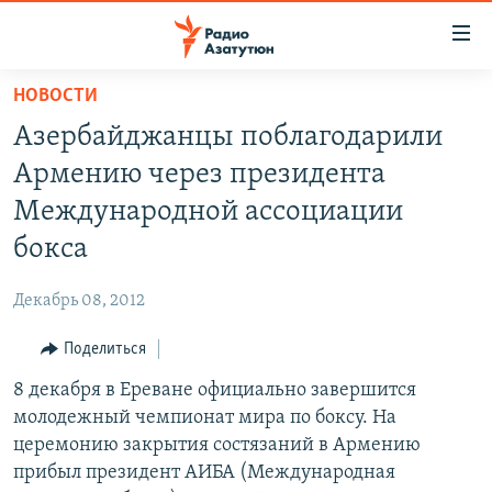
Ссылки
доступа
Перейти
НОВОСТИ
к
ГЛАВНАЯ
Азербайджанцы поблагодарили
основному
НОВОСТИ
содержанию
Армению через президента
ПОЛИТИКА
Перейти
Международной ассоциации
к
ОБЩЕСТВО
бокса
основной
ЭКОНОМИКА
навигации
Декабрь 08, 2012
Перейти
РЕГИОН
к
Поделиться
НАГОРНЫЙ КАРАБАХ
поиску
8 декабря в Ереване официально завершится
КУЛЬТУРА
молодежный чемпионат мира по боксу. На
СПОРТ
церемонию закрытия состязаний в Армению
прибыл президент АИБА (Международная
АРХИВ