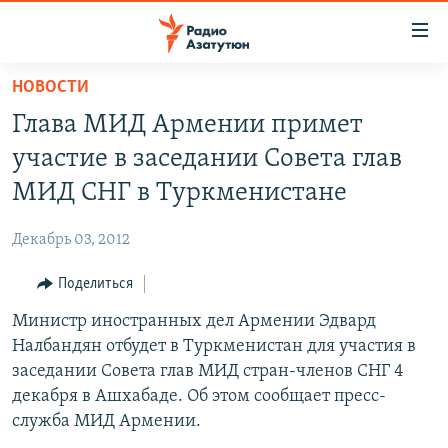
Ссылки
доступа
Перейти
НОВОСТИ
к
ГЛАВНАЯ
Глава МИД Армении примет
основному
НОВОСТИ
содержанию
участие в заседании Совета глав
ПОЛИТИКА
Перейти
МИД СНГ в Туркменистане
к
ОБЩЕСТВО
основной
Декабрь 03, 2012
ЭКОНОМИКА
навигации
Перейти
Поделиться
РЕГИОН
к
Министр иностранных дел Армении Эдвард
НАГОРНЫЙ КАРАБАХ
поиску
Налбандян отбудет в Туркменистан для участия в
КУЛЬТУРА
заседании Совета глав МИД стран-членов СНГ 4
СПОРТ
декабря в Ашхабаде. Об этом сообщает пресс-
служба МИД Армении.
АРХИВ