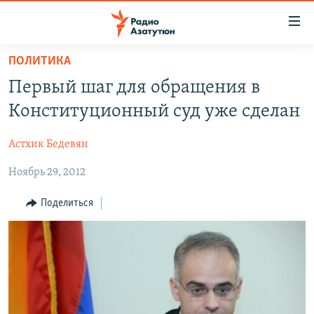
Ссылки
доступа
Перейти
ПОЛИТИКА
к
ГЛАВНАЯ
Первый шаг для обращения в
основному
НОВОСТИ
содержанию
Конституционный суд уже сделан
ПОЛИТИКА
Перейти
к
Астхик Бедевян
ОБЩЕСТВО
основной
Ноябрь 29, 2012
ЭКОНОМИКА
навигации
Перейти
РЕГИОН
Поделиться
к
НАГОРНЫЙ КАРАБАХ
поиску
КУЛЬТУРА
СПОРТ
АРХИВ