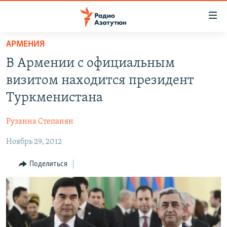
Ссылки
доступа
Перейти
АРМЕНИЯ
к
ГЛАВНАЯ
В Армении с официальным
основному
НОВОСТИ
содержанию
визитом находится президент
ПОЛИТИКА
Перейти
Туркменистана
к
ОБЩЕСТВО
основной
Рузанна Степанян
ЭКОНОМИКА
навигации
Перейти
Ноябрь 29, 2012
РЕГИОН
к
НАГОРНЫЙ КАРАБАХ
Поделиться
поиску
КУЛЬТУРА
СПОРТ
АРХИВ