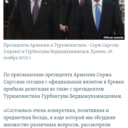
Հայերեն
English
Русский
Президенты Армении и Туркменистана - Серж Саргсян
Все сайты Радио Азатутюн
(справа) и Гурбангулы Бердымухаммедов, Ереван, 29
ноября 2012 г.
По приглашению президента Армении Сержа
Саргсяна сегодня с официальным визитом в Ереван
прибыла делегация во главе с президентом
Туркменистана Гурбангулы Бердымухаммедовым.
«Состоялась очень конкретная, позитивная и
предметная беседа, в ходе которой мы обсудили
множество различных вопросов, рассмотрели