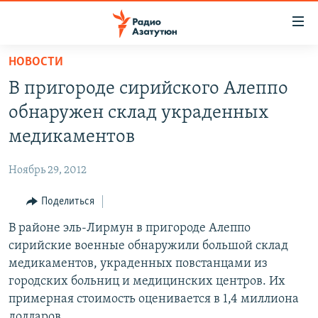
Ссылки
доступа
Перейти
НОВОСТИ
к
ГЛАВНАЯ
В пригороде сирийского Алеппо
основному
НОВОСТИ
содержанию
обнаружен склад украденных
ПОЛИТИКА
Перейти
медикаментов
к
ОБЩЕСТВО
основной
Ноябрь 29, 2012
ЭКОНОМИКА
навигации
Перейти
Поделиться
РЕГИОН
к
В районе эль-Лирмун в пригороде Алеппо
НАГОРНЫЙ КАРАБАХ
поиску
сирийские военные обнаружили большой склад
КУЛЬТУРА
медикаментов, украденных повстанцами из
СПОРТ
городских больниц и медицинских центров. Их
примерная стоимость оценивается в 1,4 миллиона
АРХИВ
долларов.