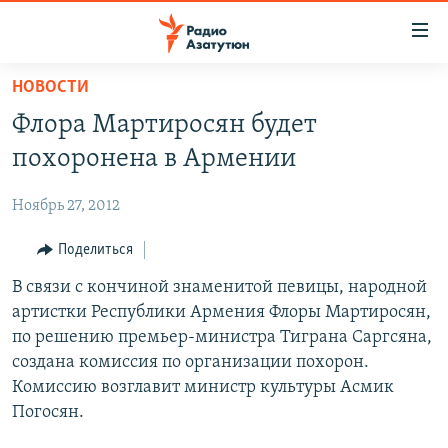
Ссылки
доступа
Перейти
НОВОСТИ
к
ГЛАВНАЯ
Флора Мартиросян будет
основному
НОВОСТИ
содержанию
похоронена в Армении
ПОЛИТИКА
Перейти
к
Ноябрь 27, 2012
ОБЩЕСТВО
основной
ЭКОНОМИКА
Поделиться
навигации
Перейти
РЕГИОН
В связи с кончиной знаменитой певицы, народной
к
артистки Республики Армения Флоры Мартиросян,
НАГОРНЫЙ КАРАБАХ
поиску
по решению премьер-министра Тиграна Саргсяна,
КУЛЬТУРА
создана комиссия по организации похорон.
Комиссию возглавит министр культуры Асмик
СПОРТ
Погосян.
АРХИВ