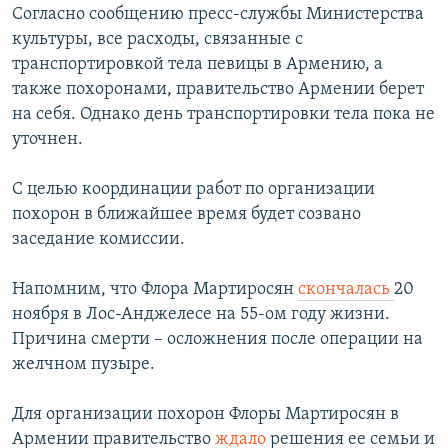
Согласно сообщению пресс-службы Министерства
Հայերեն
культуры, все расходы, связанные с
транспортировкой тела певицы в Армению, а
English
также похоронами, правительство Армении берет
Русский
на себя. Однако день транспортировки тела пока не
уточнен.
Все сайты Радио Азатутюн
С целью координации работ по организации
похорон в ближайшее время будет созвано
заседание комиссии.
Напомним, что Флора Мартиросян
скончалась
20
ноября в Лос-Анджелесе на 55-ом году жизни.
Причина смерти – осложнения после операции на
желчном пузыре.
Для организации похорон Флоры Мартиросян в
Армении правительство
ждало
решения ее семьи и