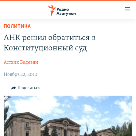
Ссылки
доступа
Перейти
ПОЛИТИКА
к
ГЛАВНАЯ
АНК решил обратиться в
основному
НОВОСТИ
содержанию
Конституционный суд
ПОЛИТИКА
Перейти
к
Астхик Бедевян
ОБЩЕСТВО
основной
Ноябрь 22, 2012
ЭКОНОМИКА
навигации
Перейти
РЕГИОН
Поделиться
к
НАГОРНЫЙ КАРАБАХ
поиску
КУЛЬТУРА
СПОРТ
АРХИВ