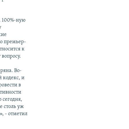
на 100%-ную
у
кие
о премьер-
тносится к
 вопросу.
ряна. Во-
 кодекс, и
ровести в
ктивности
 сегодня,
е столь уж
», - отметил