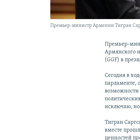
Премьер-министр Армении Тигран Сарг
Премьер-мини
Армянского н
(GGF) в през
Сегодня в ход
парламенте, 
возможности 
политических
исключаю, но 
Тигран Саргс
вместе прошл
ценностей пр