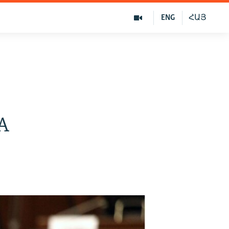
ENG
ՀԱՅ
А