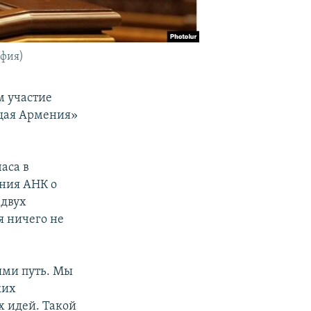
афия)
м участие
щая Армения»
аса в
ения АНК о
 двух
я ничего не
ями путь. Мы
ких
х идей. Такой