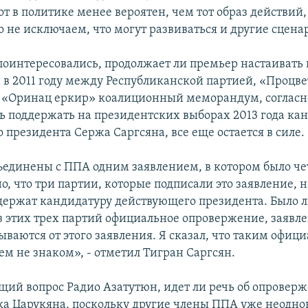
т в политике менее вероятен, чем тот образ действий
о не исключаем, что могут развиваться и другие сцена
оинтересовались, продолжает ли премьер настаивать н
в 2011 году между Республиканской партией, «Проц
 «Оринац еркир» коалиционный меморандум, согласн
ь поддержать на президентских выборах 2013 года ка
 президента Сержа Саргсяна, все еще остается в силе.
единены с ППА одним заявлением, в котором было че
, что три партии, которые подписали это заявление, 
ддержат кандидатуру действующего президента. Было л
з этих трех партий официальное опровержение, заявле
ываются от этого заявления. Я сказал, что таким офи
м не знаком», - отметил Тигран Саргсян.
ий вопрос Радио Азатутюн, идет ли речь об опроверж
ка Царукяна, поскольку другие члены ППА уже неодно