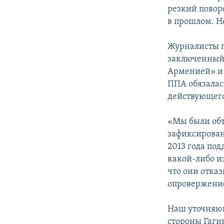
резкий поворо
в прошлом. Н
Журналисты п
заключенный 
Арменией» и
ППА обязалас
действующего
«Мы были объ
зафиксировано
2013 года по
какой-либо и
что они отказ
опровержение
Наш уточняющ
стороны Гаги