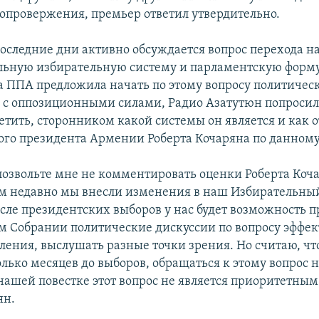
 опровержения, премьер ответил утвердительно.
последние дни активно обсуждается вопрос перехода 
льную избирательную систему и парламентскую форм
а ППА предложила начать по этому вопросу политичес
 с оппозиционными силами, Радио Азатутюн попросил
етить, сторонником какой системы он является и как о
ого президента Армении Роберта Кочаряна по данному
позвольте мне не комментировать оценки Роберта Коча
ем недавно мы внесли изменения в наш Избирательный
сле президентских выборов у нас будет возможность п
 Собрании политические дискуссии по вопросу эффе
ления, выслушать разные точки зрения. Но считаю, что
олько месяцев до выборов, обращаться к этому вопрос н
нашей повестке этот вопрос не является приоритетным
ян.