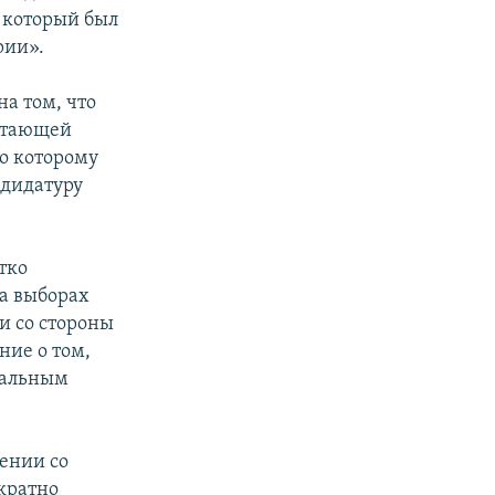
, который был
рии».
а том, что
ветающей
о которому
ндидатуру
тко
на выборах
и со стороны
ние о том,
циальным
ении со
кратно