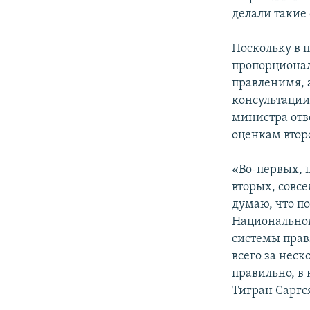
делали такие
Поскольку в 
пропорциона
правленимя, 
консультации
министра отв
оценкам втор
«Во-первых, 
вторых, совс
думаю, что по
Национальном
системы прав
всего за неск
правильно, в 
Тигран Саргс