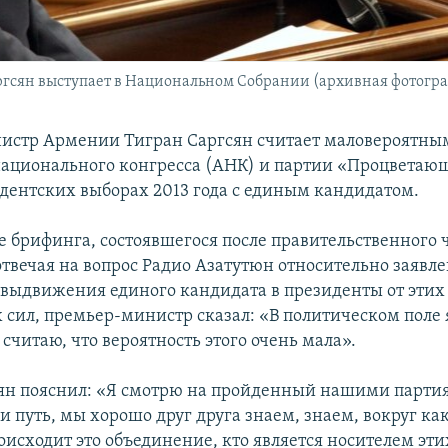
сян выступает в Национальном Собрании (архивная фотогр
стр Армении Тигран Саргсян считает маловероятны
ационального конгресса (АНК) и партии «Процветаю
идентских выборах 2013 года с единым кандидатом.
е брифинга, состоявшегося после правительственного ч
отвечая на вопрос Радио Азатутюн относительно заявл
выдвижения единого кандидата в президенты от этих
 сил, премьер-министр сказал: «В политическом поле 
считаю, что вероятность этого очень мала».
ян пояснил: «Я смотрю на пройденный нашими парти
и путь, мы хорошо друг друга знаем, знаем, вокруг ка
оисходит это объединение, кто является носителем эти