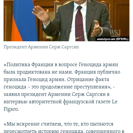
Հայերեն
English
Русский
Президент Армении Серж Саргсян
Все сайты Радио Азатутюн
«Политика Франции в вопросе Геноцида армян
была продиктована не нами. Франция публично
признала Геноцид армян. Отрицание факта
геноцида – это продолжение преступления», -
заявил президент Армении Серж Саргсян в
интервью авторитетной французской газете Le
Figaro.
«Мы искренне считаем, что те, кто пытаются
пересмотреть историю геноцида, совершенного в