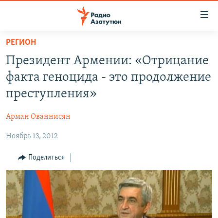
Ссылки
доступа
Перейти
РЕГИОН
к
ГЛАВНАЯ
Президент Армении: «Отрицание
основному
НОВОСТИ
содержанию
факта геноцида - это продолжение
ПОЛИТИКА
Перейти
преступления»
к
ОБЩЕСТВО
основной
Арман Ованнисян
ЭКОНОМИКА
навигации
Перейти
Ноябрь 13, 2012
РЕГИОН
к
НАГОРНЫЙ КАРАБАХ
Поделиться
поиску
КУЛЬТУРА
СПОРТ
АРХИВ