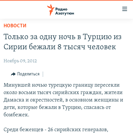
Ссылки
доступа
Перейти
НОВОСТИ
к
ГЛАВНАЯ
Только за одну ночь в Турцию из
основному
НОВОСТИ
содержанию
Сирии бежали 8 тысяч человек
ПОЛИТИКА
Перейти
к
Ноябрь 09, 2012
ОБЩЕСТВО
основной
ЭКОНОМИКА
Поделиться
навигации
Перейти
РЕГИОН
Минувшей ночью турецкую границу пересекли
к
около восьми тысяч сирийских граждан, жители
НАГОРНЫЙ КАРАБАХ
поиску
Дамаска и окрестностей, в основном женщины и
КУЛЬТУРА
дети, которые бежали в Турцию, спасаясь от
бомбежек.
СПОРТ
АРХИВ
Среди беженцев - 26 сирийских генералов,