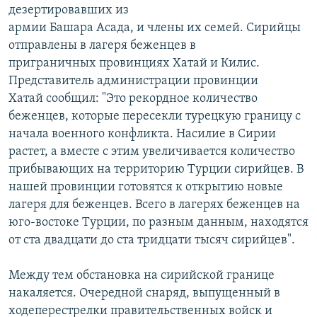
дезертировавших из
Հայերեն
армии Башара Асада, и члены их семей. Сирийцы
отправлены в лагеря беженцев в
English
приграничных провинциях Хатай и Килис.
Русский
Представитель администрации провинции
Хатай сообщил: "Это рекордное количество
беженцев, которые пересекли турецкую границу с
Все сайты Радио Азатутюн
начала военного конфликта. Насилие в Сирии
растет, а вместе с этим увеличивается количество
прибывающих на территорию Турции сирийцев. В
нашей провинции готовятся к открытию новые
лагеря для беженцев. Всего в лагерях беженцев на
юго-востоке Турции, по разным данным, находятся
от ста двадцати до ста тридцати тысяч сирийцев".
Между тем обстановка на сирийской границе
накаляется. Очередной снаряд, выпущенный в
ходеперестрелки правительственных войск и