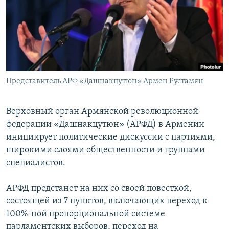
Հայերեն
English
Русский
Представитель АРФ «Дашнакцутюн» Армен Рустамян
Все сайты Радио Азатутюн
Верховный орган Армянской революционной
федерации «Дашнакцутюн» (АРФД) в Армении
инициирует политические дискуссии с партиями,
широкими слоями общественности и группами
специалистов.
АРФД предстанет на них со своей повесткой,
состоящей из 7 пунктов, включающих переход к
100%-ной пропорциональной системе
парламентских выборов, переход на