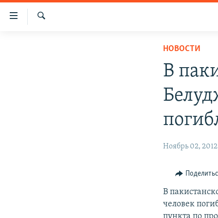
Ссылки
доступа
Поиск
Перейти
ГЛАВНАЯ
НОВОСТИ
к
НОВОСТИ
основному
В пак
содержанию
ПОЛИТИКА
Перейти
Белуд
ОБЩЕСТВО
к
основной
ЭКОНОМИКА
погиб
навигации
РЕГИОН
Перейти
Ноябрь 02, 2012
к
НАГОРНЫЙ КАРАБАХ
поиску
КУЛЬТУРА
Поделить
СПОРТ
В пакистанск
АРХИВ
человек поги
пункта по пр