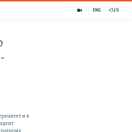
ENG
ՀԱՅ
ю
-
еренитет и в
зидент
ародному