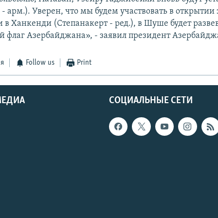
 арм.). Уверен, что мы будем участвовать в открытии 
 в Ханкенди (Степанакерт - ред.), в Шуше будет разве
 флаг Азербайджана», - заявил президент Азербайдж
ся
Follow us
Print
МЕДИА
СОЦИАЛЬНЫЕ СЕТИ