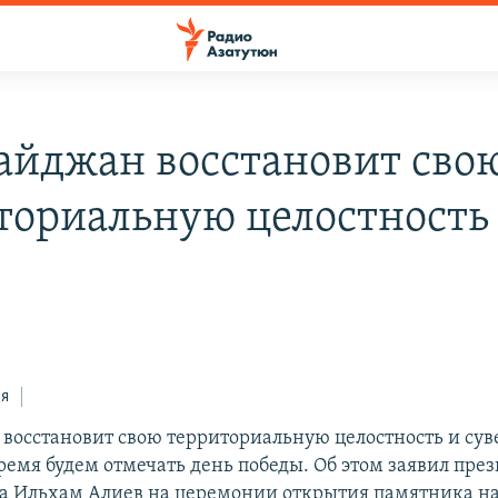
айджан восстановит сво
ториальную целостность 
ся
восстановит свою территориальную целостность и сув
емя будем отмечать день победы. Об этом заявил пре
а Ильхам Алиев на церемонии открытия памятника н