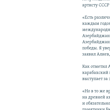
артисту СССР
«Есть различ
каждым годом
международно
Азербайджан
Азербайджана
победы. Я уве
заявил Алиев
Как отметил 
карабахский 
выступает за э
«Но в то же 
на древней а
и обязательн
памятники Бю