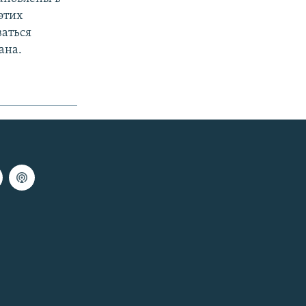
этих
ваться
ана.