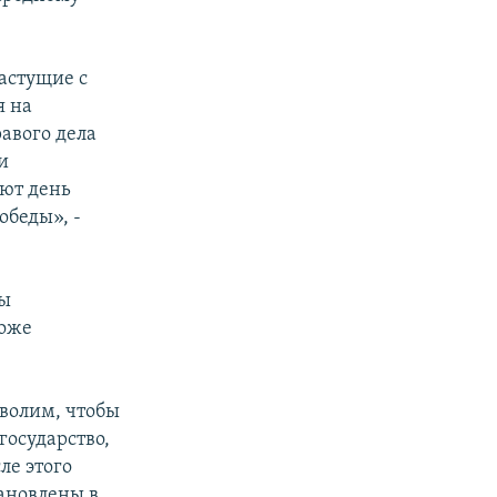
астущие с
я на
авого дела
и
ют день
обеды», -
бы
тоже
зволим, чтобы
государство,
ле этого
ановлены в