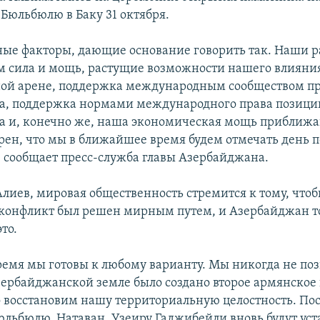
 Бюльбюлю в Баку 31 октября.
ные факторы, дающие основание говорить так. Наши р
 сила и мощь, растущие возможности нашего влияни
й арене, поддержка международным сообществом пр
а, поддержка нормами международного права позици
 и, конечно же, наша экономическая мощь приближа
рен, что мы в ближайшее время будем отмечать день п
, сообщает пресс-служба главы Азербайджана.
Алиев, мировая общественность стремится к тому, что
конфликт был решен мирным путем, и Азербайджан 
то.
время мы готовы к любому варианту. Мы никогда не по
зербайджанской земле было создано второе армянское 
о восстановим нашу территориальную целостность. Пос
льбюлю, Натаван, Узеиру Гаджибейли вновь будут уст