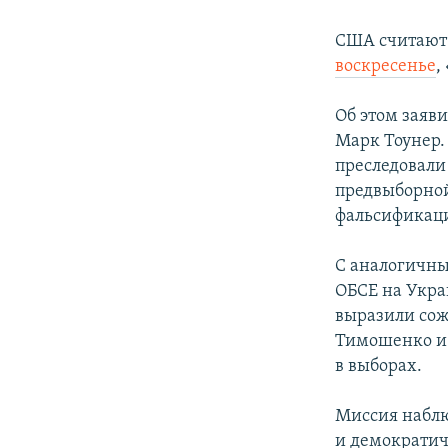
США считаю
воскресенье
,
Об этом заяв
Марк Тоунер. 
преследовали
предвыборной
фальсификаци
С аналогичны
ОБСЕ на Укра
выразили сож
Тимошенко и 
в выборах.
Миссия наблю
и демократи