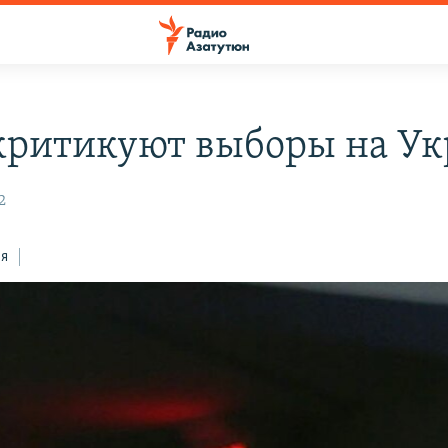
ритикуют выборы на Ук
2
ся