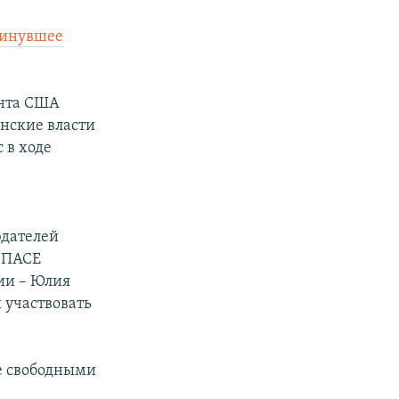
минувшее
ента США
инские власти
 в ходе
юдателей
и ПАСЕ
ии – Юлия
 участвовать
е свободными