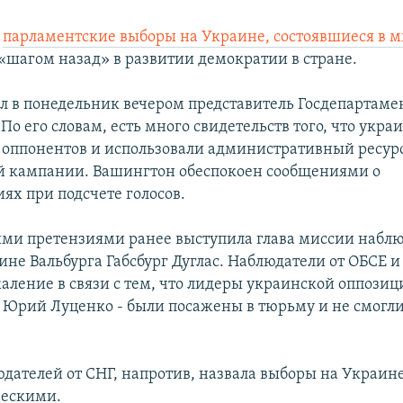
т
парламентские выборы на Украине, состоявшиеся в 
 «шагом назад» в развитии демократии в стране.
ил в понедельник вечером представитель Госдепартам
По его словам, есть много свидетельств того, что укра
 оппонентов и использовали административный ресурс
 кампании. Вашингтон обеспокоен сообщениями о
ях при подсчете голосов.
ми претензиями ранее выступила глава миссии набл
ине Вальбурга Габсбург Дуглас. Наблюдатели от ОБСЕ 
аление в связи с тем, что лидеры украинской оппозиц
Юрий Луценко - были посажены в тюрьму и не смогли
дателей от СНГ, напротив, назвала выборы на Украин
ческими.