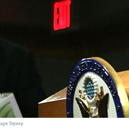
арк Тоунер