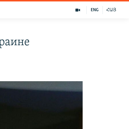
ENG
ՀԱՅ
раине