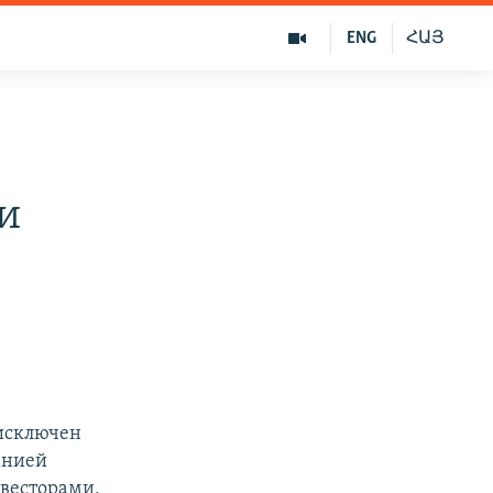
ENG
ՀԱՅ
и
 исключен
анией
нвесторами,