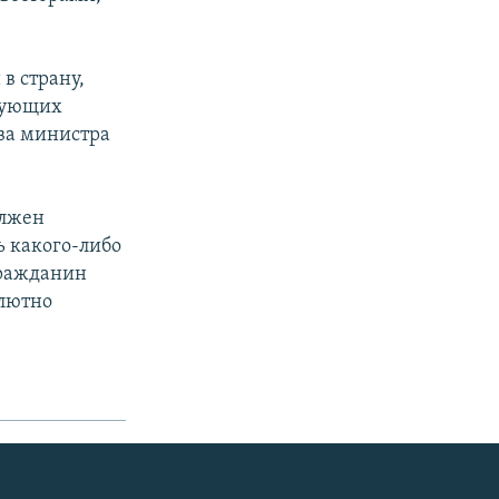
в страну,
ирующих
ова министра
олжен
ь какого-либо
гражданин
олютно