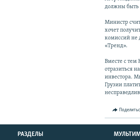
должны быть
Министр счит
хочет получи
комиссий не 
«Тренд».
Вместе с тем
отразиться н
инвестора. М
Грузии плати
несправедлив
Поделить
РАЗДЕЛЫ
МУЛЬТИ