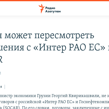
я может пересмотреть
шения с «Интер РАО ЕС» 
R
2
ся
инистр экономики Грузии Георгий Квирикашвили, не
говоров с российской «Интер РАО ЕС» и Госнефтекомп
 (SOCAR). По его словам, договоры, заключенные с и