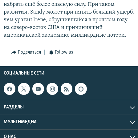
набрать ещё более опасную силу. При таком
Հայերեն
развитии, Sandy может причинить больший ущерб,
чем ураган Irene, обрушившийся в прошлом году
English
на северо-восток США и причинивший
Русский
американской экономике миллиардные потери.
Все сайты Радио Азатутюн
Поделиться
Follow us
СОЦИАЛЬНЫЕ СЕТИ
РАЗДЕЛЫ
МУЛЬТИМЕДИА
О НАС