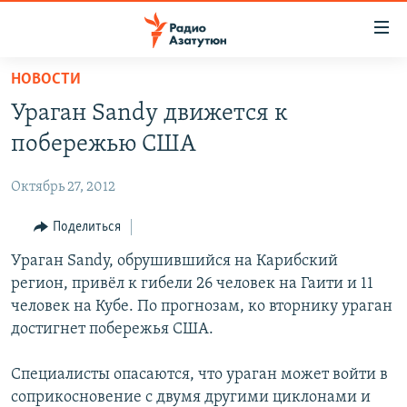
Ссылки
доступа
Перейти
НОВОСТИ
к
ГЛАВНАЯ
Ураган Sandy движется к
основному
НОВОСТИ
содержанию
побережью США
ПОЛИТИКА
Перейти
к
Октябрь 27, 2012
ОБЩЕСТВО
основной
ЭКОНОМИКА
Поделиться
навигации
Перейти
РЕГИОН
Ураган Sandy, обрушившийся на Карибский
к
регион, привёл к гибели 26 человек на Гаити и 11
НАГОРНЫЙ КАРАБАХ
поиску
человек на Кубе. По прогнозам, ко вторнику ураган
КУЛЬТУРА
достигнет побережья США.
СПОРТ
Специалисты опасаются, что ураган может войти в
АРХИВ
соприкосновение с двумя другими циклонами и