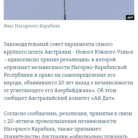
Հայերեն
English
Флаг Нагорного Карабаха
Русский
Законодательный совет парламента самого
Все сайты Радио Азатутюн
крупного штата Австралии - Нового Южного Уэльса
– единогласно принял резолюцию, в которой
«признает независимости Нагорно-Карабахской
Республики и право на самоопределение его
народа, объявившего 20 лет назад о независимости
от угнетающего его Азербайджана». Об этом
сообщает Австралийский комитет «Ай Дат».
Согласно сообщению, резолюция, принятая в связи
с 20-летием провозглашения независимости
Нагорного Карабаха, также призывает
правительство Австралии «официально признать