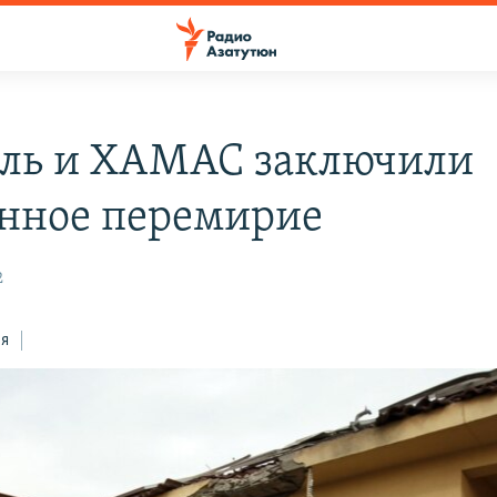
ль и ХАМАС заключили
нное перемирие
2
ся