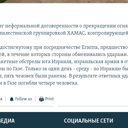
иг неформальной договоренности о прекращении огня
палестинской группировкой ХАМАС, контролирующей 
достигнутому при посредничестве Египта, предшеств
ей, в течение которых стороны обменивались ударами.
ракетные обстрелы юга Израиля, израильская армия в о
ы по Газе. Только за один день - среду - по Израилю 
т, пять человек были ранены. В результате ответных уд
 в Газе погибли четыре человека.
ся
Follow us
Print
МЕДИА
СОЦИАЛЬНЫЕ СЕТИ