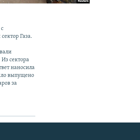
 с
сектор Газа.
овали
 Из сектора
твет наносила
было выпущено
аров за