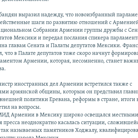
андян выразил надежду, что новоизбранный парлам
ейственные шаги по развитию отношений с Арменией
ациональном Собрании Армении группы дружбы с Сен
татов Мексики и передал послания спикера парламен
на главам Сената и Палаты депутатов Мексики. Фран
, что в Палате депутатов тоже скоро начнут формиров
ламентом Армении, которая, несомненно, станет важ
ва.
истр иностранных дел Армении встретился также с
ями армянской общины, которым он представил глав
внешней политики Еревана, реформы в стране, итоги в
етил на вопросы.
 МИД Армении в Мексику широко освещался местным
 пресса неоднократно касалась ситуации, сложившейс
 так называемых памятников Ходжалу, квалифицирова