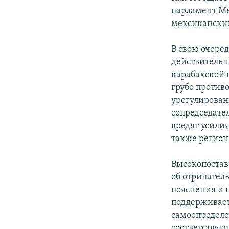
парламент Ме
мексикански
В свою очере
действительн
карабахской 
грубо против
урегулирован
сопредседате
вредят усили
также регион
Высокопостав
об отрицател
пояснения и 
поддерживае
самоопределе
соответствую