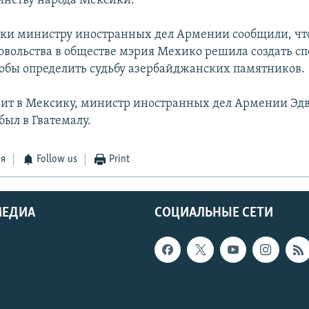
оинству народа Мексики.
и министру иностранных дел Армении сообщили, что
овольства в обществе мэрия Мехико решила создать с
обы определить судьбу азербайджанских памятников.
ит в Мексику, министр иностранных дел Армении Эд
был в Гватемалу.
ся
Follow us
Print
МЕДИА
СОЦИАЛЬНЫЕ СЕТИ