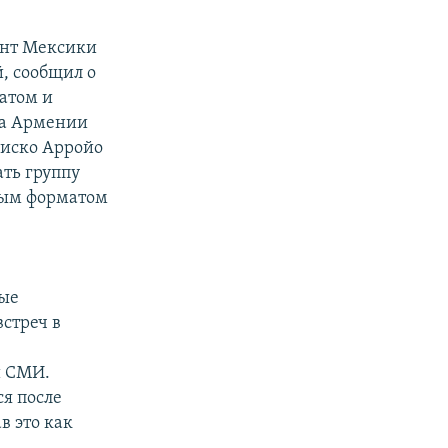
ент Мексики
, сообщил о
атом и
та Армении
сиско Арройо
ать группу
ным форматом
ные
стреч в
и СМИ.
я после
в это как