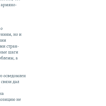
 армяно-
 о
ениям, но и
нии
ми стран-
бные шаги
облемы, а
то осведомлен
 связи дал
о
на
позицию не