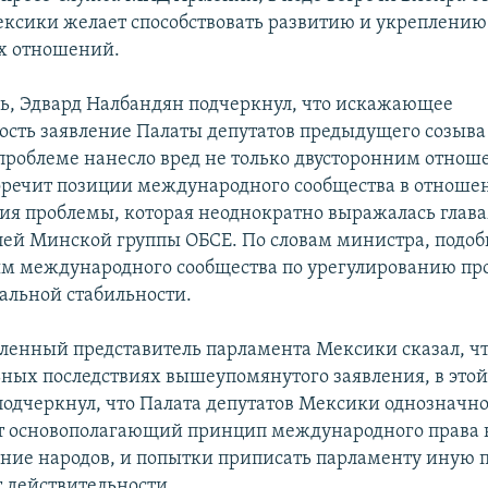
ксики желает способствовать развитию и укреплению
х отношений.
дь, Эдвард Налбандян подчеркнул, что искажающее
ость заявление Палаты депутатов предыдущего созыва
проблеме нанесло вред не только двусторонним отнош
оречит позиции международного сообщества в отноше
ия проблемы, которая неоднократно выражалась глава
лей Минской группы ОБСЕ. По словам министра, подо
ям международного сообщества по урегулированию пр
альной стабильности.
ленный представитель парламента Мексики сказал, ч
ьных последствиях вышеупомянутого заявления, в этой
подчеркнул, что Палата депутатов Мексики однозначн
т основополагающий принцип международного права 
ние народов, и попытки приписать парламенту иную 
т действительности.