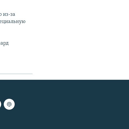
 из-за
пециальную
вард