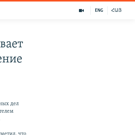
ENG
ՀԱՅ
вает
ение
ных дел
телем
.
метил, что