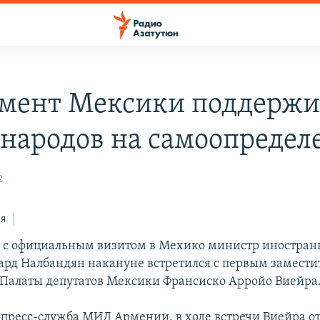
мент Мексики поддержи
 народов на самоопредел
2
ся
 с официальным визитом в Мехико министр иностран
рд Налбандян накануне встретился с первым замести
 Палаты депутатов Мексики Франсиско Арройо Виейра
 пресс-служба МИД Армении, в ходе встречи Виейра от