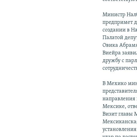
Министр Налб
предпримет д
создании в Н
Палатой депу
Овика Абрамя
Виейра заявил
дружбу с пар
сотрудничест
В Мехико мин
представител
направления 
Мексике, отв
Визит главы
Мексиканская
установления