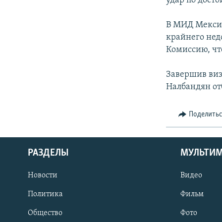
удар по дост
В МИД Мексик
крайнего нед
Комиссию, чт
Завершив виз
Налбандян от
Поделить
РАЗДЕЛЫ
МУЛЬТИ
Новости
Видео
Политика
Фильм
Общество
Фото