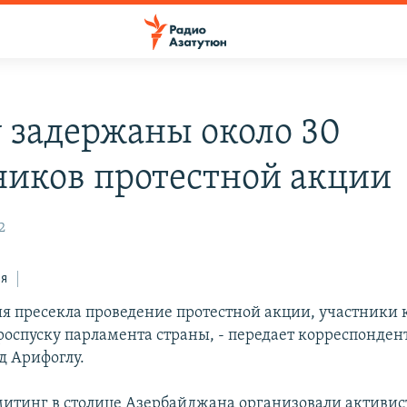
у задержаны около 30
ников протестной акции
2
ся
ия пресекла проведение протестной акции, участники 
роспуску парламента страны, - передает корреспонден
д Арифоглу.
итинг в столице Азербайджана организовали активи