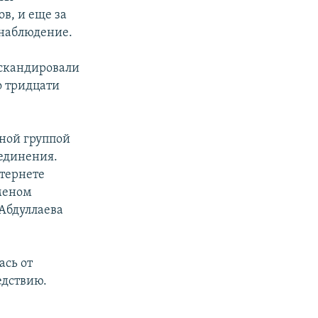
в, и еще за
 наблюдение.
 скандировали
о тридцати
ьной группой
единения.
тернете
меном
Абдуллаева
ась от
едствию.