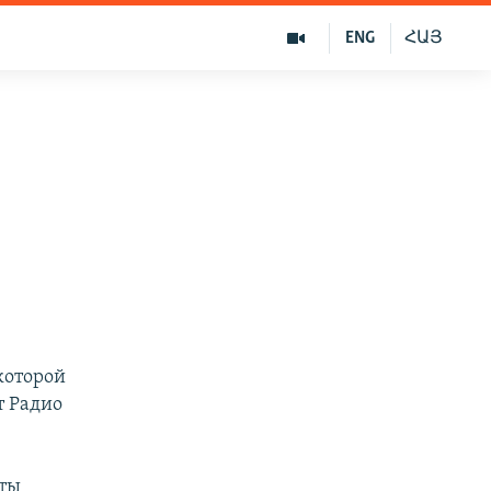
ENG
ՀԱՅ
которой
т Радио
сты