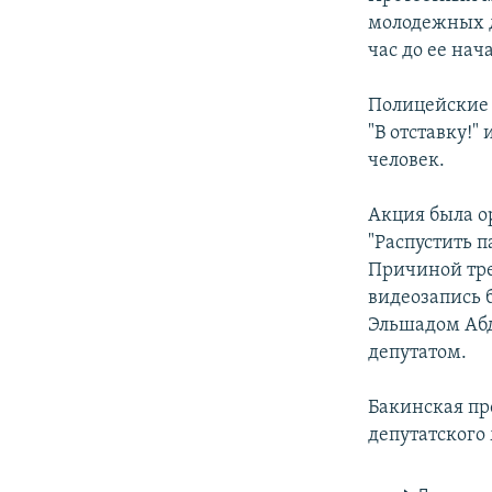
молодежных д
час до ее на
Полицейские 
"В отставку!"
человек.
Акция была о
"Распустить 
Причиной тре
видеозапись 
Эльшадом Абд
депутатом.
Бакинская про
депутатского