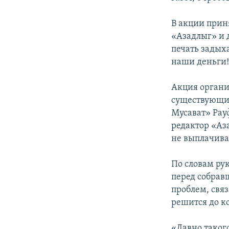
В акции прин
«Азадлыг» и 
печать задыха
наши деньги!
Акция органи
существующие
Мусават» Рау
редактор «Аза
не выплачива
По словам ру
перед собрав
проблем, свя
решится до ко
«Давно таког