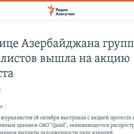
лице Азербайджана групп
листов вышла на акцию
ста
2
ся
 журналистов 18 октября выступила с акцией протеста 
вным зданием ОАО "Qasid", занимающегося распрос
бованием выплаты задолженности ряду изданий.