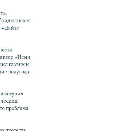
т»,
рбайджанская
, «Дайте
ности
дактор «Йени
снил главный
ние полугода
 выступил
ических
что проблема
ю протеста.