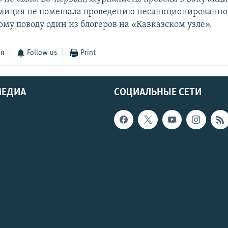
олиция не помешала проведению несанкционированно
ому поводу один из блогеров на «Кавказском узле».
ся
Follow us
Print
МЕДИА
СОЦИАЛЬНЫЕ СЕТИ