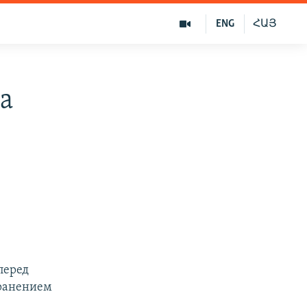
ENG
ՀԱՅ
а
перед
транением