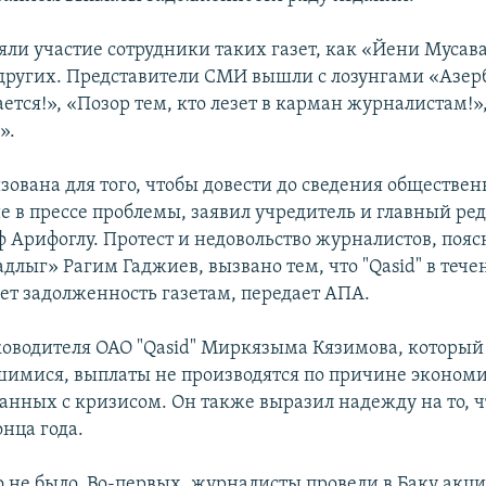
яли участие сотрудники таких газет, как «Йени Мусава
других. Представители СМИ вышли с лозунгами «Азе
ется!», «Позор тем, кто лезет в карман журналистам!»
».
зована для того, чтобы довести до сведения обществен
 в прессе проблемы, заявил учредитель и главный ре
ф Арифоглу. Протест и недовольство журналистов, поя
длыг» Рагим Гаджиев, вызвано тем, что "Qasid" в тече
ет задолженность газетам, передает АПА.
ководителя ОАО "Qasid" Миркязыма Кязимова, который
шимися, выплаты не производятся по причине эконом
занных с кризисом. Он также выразил надежду на то, 
нца года.
о не было. Во-первых, журналисты провели в Баку акци