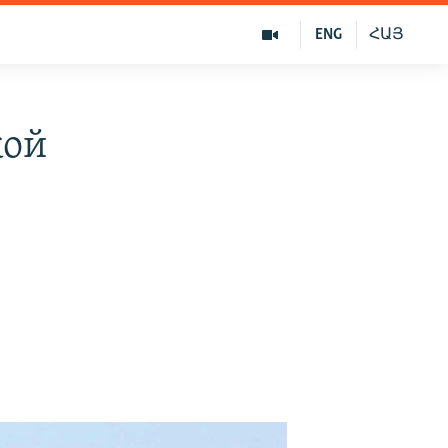
ENG
ՀԱՅ
кой