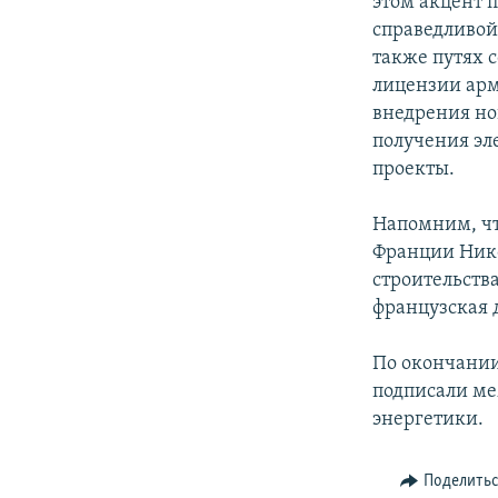
этом акцент 
справедливой
также путях с
лицензии арм
внедрения но
получения эл
проекты.
Напомним, чт
Франции Нико
строительств
французская 
По окончани
подписали ме
энергетики.
Поделить