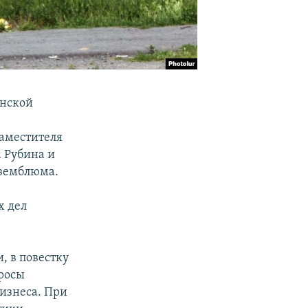
анской
заместителя
 Рубина и
оземблюма.
х дел
, в повестку
росы
изнеса. При