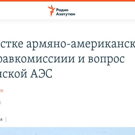
естке армяно-американс
авкомиссиии и вопрос
ской АЭС
ян
2
ся