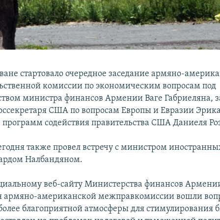
еване стартовало очередное заседание армяно-америк
ственной комиссии по экономическим вопросам под
ством министра финансов Армении Ваге Габриеляна, 
ссекретаря США по вопросам Европы и Евразии Эрика
 программ содействия правительства США Даниеля Р
егодня также провел встречу с министром иностранны
ардом Налбандяном.
циальному веб-сайту Министерства финансов Армении
ия армяно-американской межправкомиссии вошли воп
более благоприятной атмосферы для стимулирования б