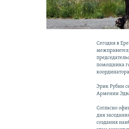
Сегодня в Ер
межправитель
председатель
помощника го
координатора
Эрик Рубин с
Армении Эдв
Согласно офи
дня заседан
создания наи