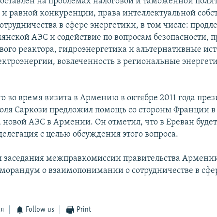
поставлен на проблемах налоговой и таможенной поли
 и равной конкуренции, права интеллектуальной собст
отрудничества в сфере энергетики, в том числе: продл
янской АЭС и содействие по вопросам безопасности, 
вого реактора, гидроэнергетика и альтернативные ис
ектроэнергии, вовлеченность в региональные энергет
о во время визита в Армению в октябре 2011 года пре
ля Саркози предложил помощь со стороны Франции в
а новой АЭС в Армении. Он отметил, что в Ереван буде
делегация с целью обсуждения этого вопроса.
и заседания межправкомиссии правительства Армени
морандум о взаимопонимании о сотрудничестве в сфе
ся
Follow us
Print