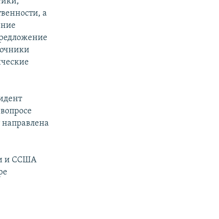
тики,
венности, а
ение
предложение
точники
ические
зидент
 вопросе
т направлена
и и ССША
ре