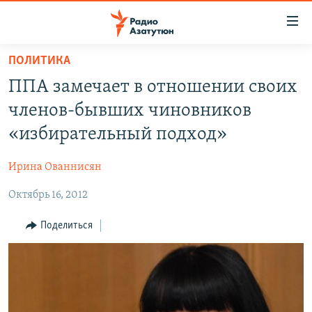
Ссылки
доступа
Перейти
ПОЛИТИКА
к
ГЛАВНАЯ
ППА замечает в отношении своих
основному
НОВОСТИ
содержанию
членов-бывших чиновников
ПОЛИТИКА
Перейти
«избирательный подход»
к
ОБЩЕСТВО
основной
Ирина Ованнисян
ЭКОНОМИКА
навигации
Перейти
Октябрь 16, 2012
РЕГИОН
к
НАГОРНЫЙ КАРАБАХ
Поделиться
поиску
КУЛЬТУРА
СПОРТ
АРХИВ