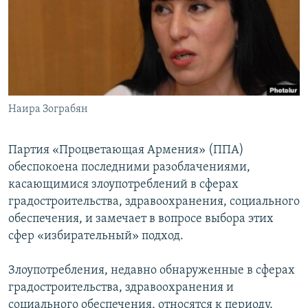
Հայերեն
English
Русский
Наира Зограбян
Все сайты Радио Азатутюн
Партия «Процветающая Армения» (ППА)
обеспокоена последними разоблачениями,
касающимися злоупотреблений в сферах
градостроительства, здравоохранения, социального
обеспечения, и замечает в вопросе выбора этих
сфер «избирательный» подход.
Злоупотребления, недавно обнаруженные в сферах
градостроительства, здравоохранения и
социального обеспечения, относятся к периоду,