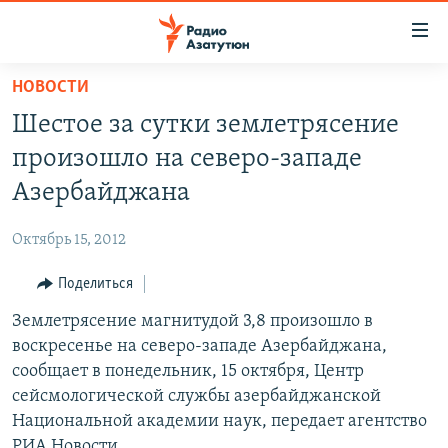
Ссылки
доступа
Перейти
НОВОСТИ
к
ГЛАВНАЯ
Шестое за сутки землетрясение
основному
НОВОСТИ
содержанию
произошло на северо-западе
ПОЛИТИКА
Перейти
Азербайджана
к
ОБЩЕСТВО
основной
Октябрь 15, 2012
ЭКОНОМИКА
навигации
Перейти
Поделиться
РЕГИОН
к
Землетрясение магнитудой 3,8 произошло в
НАГОРНЫЙ КАРАБАХ
поиску
воскресенье на северо-западе Азербайджана,
КУЛЬТУРА
сообщает в понедельник, 15 октября, Центр
СПОРТ
сейсмологической службы азербайджанской
Национальной академии наук, передает агентство
АРХИВ
РИА Новости.