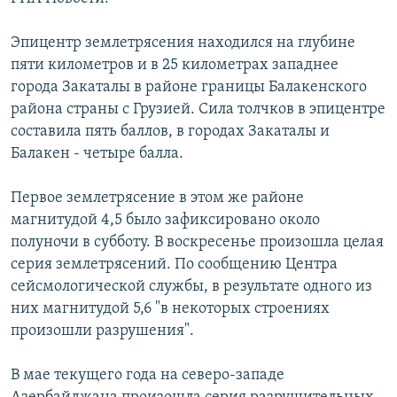
Հայերեն
Эпицентр землетрясения находился на глубине
English
пяти километров и в 25 километрах западнее
города Закаталы в районе границы Балакенского
Русский
района страны с Грузией. Сила толчков в эпицентре
составила пять баллов, в городах Закаталы и
Все сайты Радио Азатутюн
Балакен - четыре балла.
Первое землетрясение в этом же районе
магнитудой 4,5 было зафиксировано около
полуночи в субботу. В воскресенье произошла целая
серия землетрясений. По сообщению Центра
сейсмологической службы, в результате одного из
них магнитудой 5,6 "в некоторых строениях
произошли разрушения".
В мае текущего года на северо-западе