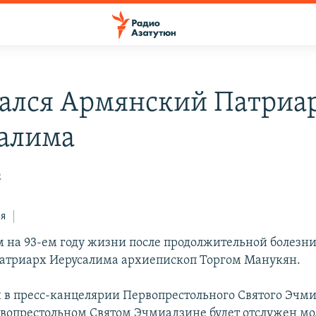
ался Армянский Патриа
алима
2
ся
м на 93-ем году жизни после продолжительной болезни
атриарх Иерусалима архиепископ Торгом Манукян.
 в пресс-канцелярии Первопрестольного Святого Эчми
рвопрестольном Святом Эчмиадзине будет отслужен мо