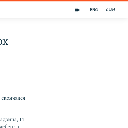
ENG
ՀԱՅ
рх
 скончался
адзина, 14
лебен за