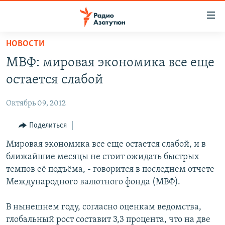
Ссылки
доступа
Перейти
НОВОСТИ
к
ГЛАВНАЯ
МВФ: мировая экономика все еще
основному
НОВОСТИ
содержанию
остается слабой
ПОЛИТИКА
Перейти
к
Октябрь 09, 2012
ОБЩЕСТВО
основной
ЭКОНОМИКА
Поделиться
навигации
Перейти
РЕГИОН
Мировая экономика все еще остается слабой, и в
к
ближайшие месяцы не стоит ожидать быстрых
НАГОРНЫЙ КАРАБАХ
поиску
темпов её подъёма, - говорится в последнем отчете
КУЛЬТУРА
Международного валютного фонда (МВФ).
СПОРТ
В нынешнем году, согласно оценкам ведомства,
АРХИВ
глобальный рост составит 3,3 процента, что на две