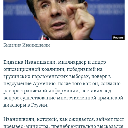
Հայերեն
English
Русский
Бидзина Иванишвили
Все сайты Радио Азатутюн
Бидзина Иванишвили, миллиардер и лидер
оппозиционной коалиции, победившей на
грузинских парламентских выборах, поверг в
недоумение Армению, после того как он, согласно
распространяемой информации, поставил под
вопрос существование многочисленной армянской
диаспоры в Грузии.
Иванишвили, который, как ожидается, займет пост
премьер-министра, пренебрежительно высказался