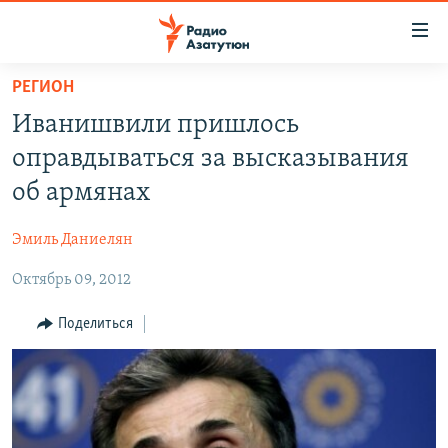
Ссылки
доступа
Перейти
РЕГИОН
к
ГЛАВНАЯ
Иванишвили пришлось
основному
НОВОСТИ
содержанию
оправдываться за высказывания
ПОЛИТИКА
Перейти
об армянах
к
ОБЩЕСТВО
основной
Эмиль Даниелян
ЭКОНОМИКА
навигации
Перейти
Октябрь 09, 2012
РЕГИОН
к
НАГОРНЫЙ КАРАБАХ
Поделиться
поиску
КУЛЬТУРА
СПОРТ
АРХИВ