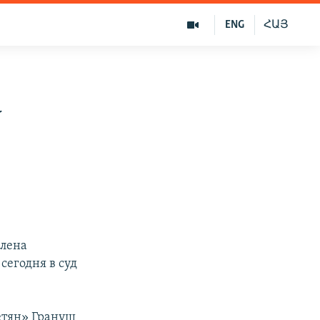
ENG
ՀԱՅ
а
члена
сегодня в суд
етян» Грануш