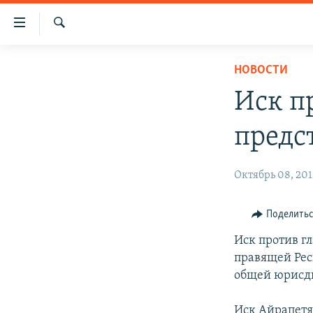
Ссылки
доступа
Поиск
Перейти
ГЛАВНАЯ
НОВОСТИ
к
НОВОСТИ
основному
Иск п
содержанию
ПОЛИТИКА
Перейти
предс
ОБЩЕСТВО
к
основной
ЭКОНОМИКА
Октябрь 08, 201
навигации
РЕГИОН
Перейти
к
НАГОРНЫЙ КАРАБАХ
Поделить
поиску
КУЛЬТУРА
Иск против г
правящей Рес
СПОРТ
общей юрисд
АРХИВ
Иск Айрапетя