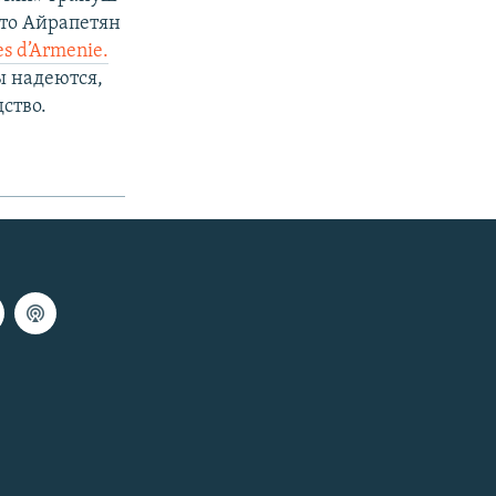
что Айрапетян
es d’Armenie
.
ы надеются,
ство.