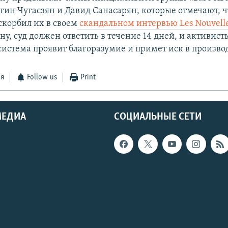
егин Чугасзян и Давид Санасарян, которые отмечают, 
скорбил их в своем
скандальном интервью
Les Nouvell
ну, суд должен ответить в течение 14 дней, и активист
система проявит благоразумие и примет иск в производ
ся
Follow us
Print
МЕДИА
СОЦИАЛЬНЫЕ СЕТИ