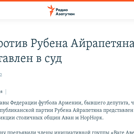
ротив Рубена Айрапетян
тавлен в суд
2
ся
лавы Федерации футбола Армении, бывшего депутата, 
публиканской партии Рубена Айрапетяна представлен 
икции столичных общин Аван м НорНорк.
ну предъявили члены инициативной группы «Ваге Ав