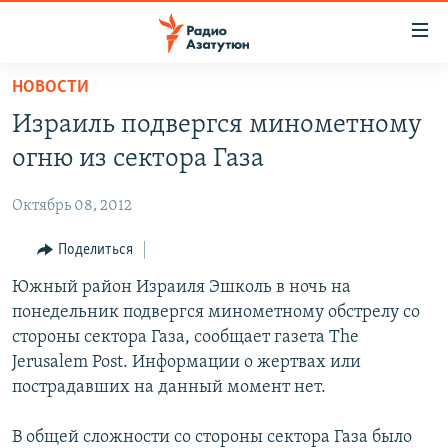
Ссылки
доступа
Перейти
НОВОСТИ
к
ГЛАВНАЯ
Израиль подвергся минометному
основному
НОВОСТИ
содержанию
огню из сектора Газа
ПОЛИТИКА
Перейти
к
Октябрь 08, 2012
ОБЩЕСТВО
основной
ЭКОНОМИКА
Поделиться
навигации
Перейти
РЕГИОН
Южный район Израиля Эшколь в ночь на
к
понедельник подвергся минометному обстрелу со
НАГОРНЫЙ КАРАБАХ
поиску
стороны сектора Газа, сообщает газета The
КУЛЬТУРА
Jerusalem Post. Информации о жертвах или
пострадавших на данный момент нет.
СПОРТ
АРХИВ
В общей сложности со стороны сектора Газа было