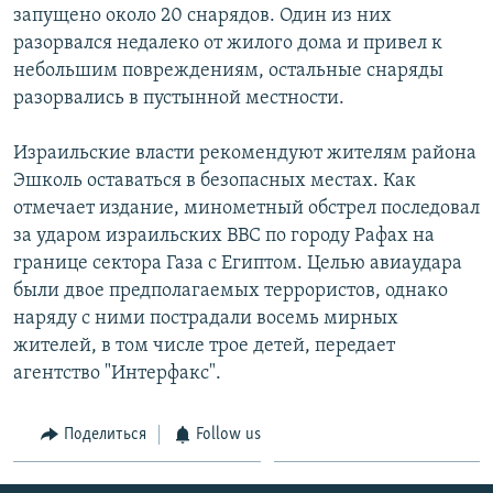
запущено около 20 снарядов. Один из них
Հայերեն
разорвался недалеко от жилого дома и привел к
небольшим повреждениям, остальные снаряды
English
разорвались в пустынной местности.
Русский
Израильские власти рекомендуют жителям района
Эшколь оставаться в безопасных местах. Как
Все сайты Радио Азатутюн
отмечает издание, минометный обстрел последовал
за ударом израильских ВВС по городу Рафах на
границе сектора Газа с Египтом. Целью авиаудара
были двое предполагаемых террористов, однако
наряду с ними пострадали восемь мирных
жителей, в том числе трое детей, передает
агентство "Интерфакс".
Поделиться
Follow us