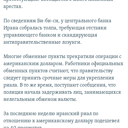
арестах.
Հայերեն
English
По сведениям Би-би-си, у центрального банка
Ирана собралась толпа, требующая отставки
Русский
управляющего банком и скандирующая
антиправительственные лозунги.
Все сайты Радио Азатутюн
Многие обменные пункты прекратили операции с
американским долларом. Работники официальных
обменных пунктов считают, что правительству
следует принять срочные меры для укрепления
риала. В то же время, поступают сообщения, что
полиция начала задерживать лиц, занимающихся
нелегальным обменом валюты.
За последнюю неделю иранский риал по
отношению к американскому доллару подешевел