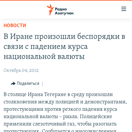
Ссылки
доступа
Перейти
НОВОСТИ
к
ГЛАВНАЯ
В Иране произошли беспорядки в
основному
НОВОСТИ
содержанию
связи с падением курса
ПОЛИТИКА
Перейти
национальной валюты
к
ОБЩЕСТВО
основной
Октябрь 04, 2012
ЭКОНОМИКА
навигации
Перейти
Поделиться
РЕГИОН
к
В столице Ирана Тегеране в среду произошли
НАГОРНЫЙ КАРАБАХ
поиску
столкновения между полицией и демонстрантами,
КУЛЬТУРА
протестующими против резкого падения курса
СПОРТ
национальной валюты – риала. Полицейские
применили слезоточивый газ, чтобы разогнать
АРХИВ
протестующих. Сообщается о многочисленных